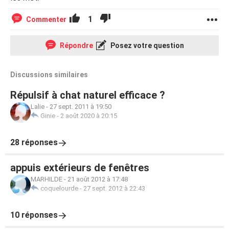
1
Commenter
Répondre
Posez votre question
Discussions similaires
Répulsif à chat naturel efficace ?
Lalie
-
27 sept. 2011 à 19:50
Ginie
-
2 août 2020 à 20:15
28 réponses
appuis extérieurs de fenêtres
MARHILDE
-
21 août 2012 à 17:48
coquelourde
-
27 sept. 2012 à 22:43
10 réponses