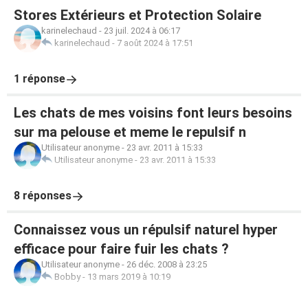
Stores Extérieurs et Protection Solaire
karinelechaud
-
23 juil. 2024 à 06:17
karinelechaud
-
7 août 2024 à 17:51
1 réponse
Les chats de mes voisins font leurs besoins
sur ma pelouse et meme le repulsif n
Utilisateur anonyme
-
23 avr. 2011 à 15:33
Utilisateur anonyme
-
23 avr. 2011 à 15:33
8 réponses
Connaissez vous un répulsif naturel hyper
efficace pour faire fuir les chats ?
Utilisateur anonyme
-
26 déc. 2008 à 23:25
Bobby
-
13 mars 2019 à 10:19