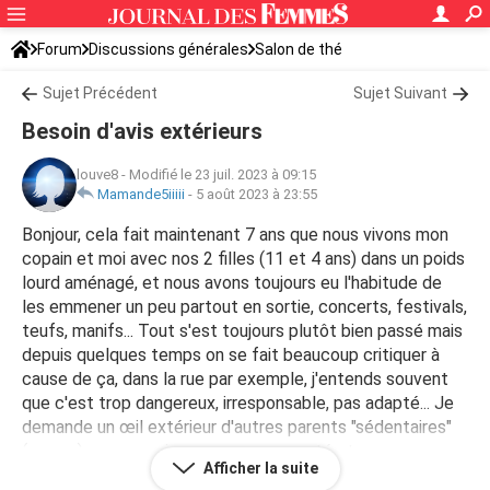
Forum
Discussions générales
Salon de thé
Sujet Précédent
Sujet Suivant
Besoin d'avis extérieurs
louve8
-
Modifié le 23 juil. 2023 à 09:15
Mamande5iiiii
-
5 août 2023 à 23:55
Bonjour, cela fait maintenant 7 ans que nous vivons mon
copain et moi avec nos 2 filles (11 et 4 ans) dans un poids
lourd aménagé, et nous avons toujours eu l'habitude de
les emmener un peu partout en sortie, concerts, festivals,
teufs, manifs... Tout s'est toujours plutôt bien passé mais
depuis quelques temps on se fait beaucoup critiquer à
cause de ça, dans la rue par exemple, j'entends souvent
que c'est trop dangereux, irresponsable, pas adapté... Je
demande un œil extérieur d'autres parents "sédentaires"
(ou pas) car nous vivons en communauté et pour nous
Afficher la suite
c'est normal de leur laisser beaucoup de libertés.