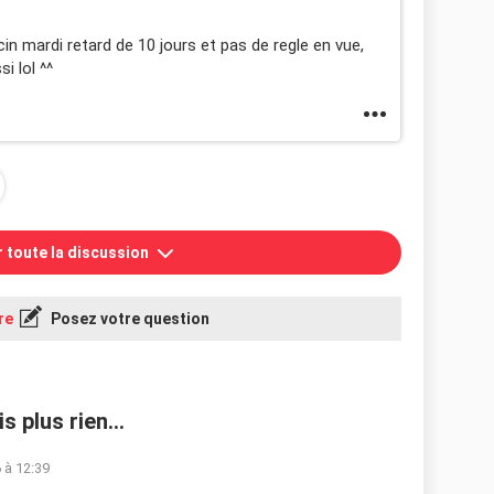
n mardi retard de 10 jours et pas de regle en vue,
i lol ^^
r toute la discussion
re
Posez votre question
s plus rien...
 à 12:39