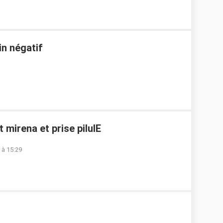
in négatif
 mirena et prise pilulE
 à 15:29