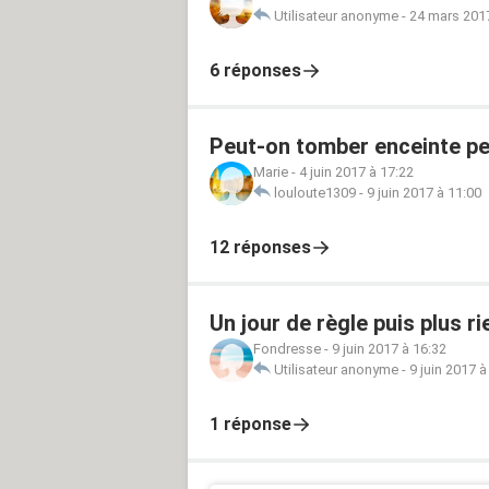
Utilisateur anonyme
-
24 mars 2017
6 réponses
Peut-on tomber enceinte pen
Marie
-
4 juin 2017 à 17:22
louloute1309
-
9 juin 2017 à 11:00
12 réponses
Un jour de règle puis plus ri
Fondresse
-
9 juin 2017 à 16:32
Utilisateur anonyme
-
9 juin 2017 à
1 réponse