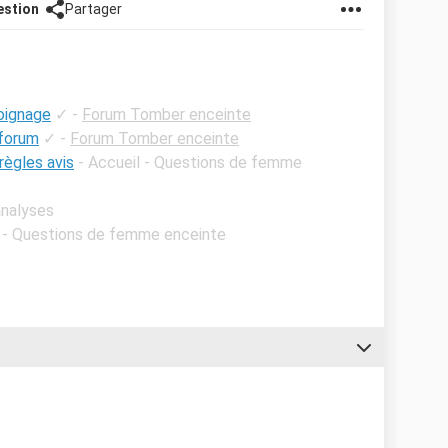
estion
Partager
oignage
✓
-
Forum Tomber enceinte
 forum
✓
-
Forum Tomber enceinte
règles avis
- Accueil - Questions de femme
analyses
l - Questions de femme enceinte