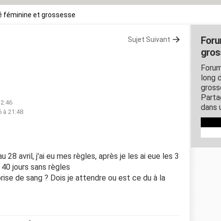
 féminine et grossesse
Foru
Sujet Suivant
gros
Forum
long d
gross
Parta
12:46
dans 
6 à 21:48
 au 28 avril, j'ai eu mes règles, après je les ai eue les 3
à 40 jours sans règles
prise de sang ? Dois je attendre ou est ce du à la