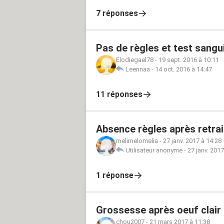
7 réponses
Pas de règles et test sangu
Elodiegael78
-
19 sept. 2016 à 10:11
Leennaa
-
14 oct. 2016 à 14:47
11 réponses
Absence règles après retrait
melimelomelia
-
27 janv. 2017 à 14:28
Utilisateur anonyme
-
27 janv. 2017
1 réponse
Grossesse après oeuf clair
chou2007
-
21 mars 2017 à 11:38