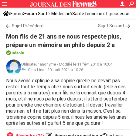
Forum
Forum Santé-Médecine
Santé féminine et grossesse
Sujet Précédent
Sujet Suivant
Mon fils de 21 ans ne nous respecte plus,
prépare un mémoire en philo depuis 2 a
Résolu
Utilisateur anonyme
-
Modifié le 11 févr. 2010 à 10:04
Cata-Lina -
20 août 2021 à 10:26
Nous avons expliqué à sa copine qu'elle ne devait pas
rester tout le temps chez nous surtout seule (elle a ses
parents à 5 minutes), mon fils ne la connait que depuis 4
mois, et il ne nous parle plus depuis ; il attend septembre
pour prendre une chambre d'étudiant, il devait travailler
mais rien, et il ne fait plus rien dans la maison. C'est sa
troisième copine depuis 5 ans, il nous les amène les unes
après les autres et ça fait 5 ans que ça dure !
Répondre (24)
Posez votre question
Partager