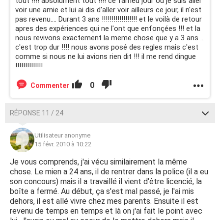
tout !!!! absolument tout !!!! ce fameu jour ou je suis aller
voir une amie et lui ai dis d'aller voir ailleurs ce jour, il n'est
pas revenu.... Durant 3 ans !!!!!!!!!!!!!!!!!! et le voilà de retour
apres des expériences qui ne l'ont que enfonçées !!! et la
nous revivons exactement la meme chose que y a 3 ans ...
c'est trop dur !!!! nous avons posé des regles mais c'est
comme si nous ne lui avions rien dit !!! il me rend dingue
!!!!!!!!!!!!!!
0
Commenter
RÉPONSE 11 / 24
Utilisateur anonyme
15 févr. 2010 à 10:22
Je vous comprends, j'ai vécu similairement la même
chose. Le mien a 24 ans, il de rentrer dans la police (il a eu
son concours) mais il a travaillé il vient d'être licencié, la
boîte a fermé. Au début, ça s'est mal passé, je l'ai mis
dehors, il est allé vivre chez mes parents. Ensuite il est
revenu de temps en temps et là on j'ai fait le point avec