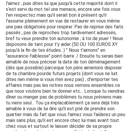
l'aimez ; puis dites lui que jusqu'à cette majorité dont il
s'est servi du mot tel une menace, encore une fois vous
l'en respectez mais qu'il serait bon à présent qu'il
l'assume pleinement en vue de restaurer en vous même
une paix obligatoire pour respirer. Pas de reprise des faits
passés ; pas de reproches trop tardivement adressés,
bref tu veux prendre ton autonomie ; à toi de jouer ! Nous
disposons de tant pour t'y aider (50 OU 100 EUROS XY
jusqu'à la fin de tes études...) " Nous t'aimons" en
"assurance-faiblesse" point-barre ./ Ensuite tu serais bien
aimable de nous préciser la date de ton déménagement
(dès que possible) parceque ton père aimerions disposer
de ta chambre pourde futurs projets (dont vous ne luit
dites rien même si vous n'en avez pas) ; d'emporter tes
affaires mais pas les notres nous verrons ensembles ce
que nous voulons bien te donner etc... Lorsque tu viendras
dîner ou manger pas de problèmes tu nous préviens mais
tu viens seul... Tou ça implacablement ça sera déjà très
aimable à vous de lui dire qu'il est prié de prendre son
quartier mais du fait que vous l'aimez vous l'aiderez un peu
mais sans plus, qu'il est encore chez lui mais avant tout
chez vous et surtout le laisser décider de sa propre