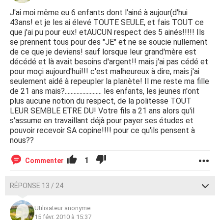
J'ai moi même eu 6 enfants dont l'ainé à aujour(d'hui
43ans! et je les ai élevé TOUTE SEULE, et fais TOUT ce
que j'ai pu pour eux! etAUCUN respect des 5 ainés!!!!! Ils
se prennent tous pour des "JE" et ne se soucie nullement
de ce que je deviens! sauf lorsque leur grand'mère est
décédé et là avait besoins d'argent!! mais j'ai pas cédé et
pour moçi aujourd'hui!!! c'est malheureux à dire, mais j'ai
seulement aidé à repeupler la planète! Il me reste ma fille
de 21 ans mais?......................... les enfants, les jeunes n'ont
plus aucune notion du respect, de la politesse TOUT
LEUR SEMBLE ETRE DU! Votre fils a 21 ans alors qu'il
s'assume en travaillant déjà pour payer ses études et
pouvoir recevoir SA copine!!!! pour ce qu'ils pensent à
nous??
1
Commenter
RÉPONSE 13 / 24
Utilisateur anonyme
15 févr. 2010 à 15:37