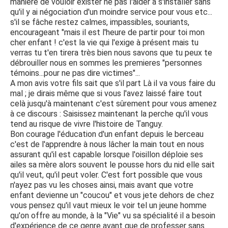
manière de vouloir exister ne pas l'aider à s'installer sans
qu'il y ai négociation d'un moindre service pour vous etc...
s'il se fâche restez calmes, impassibles, souriants,
encourageant "mais il est l'heure de partir pour toi mon
cher enfant ! c'est la vie qui l'exige à présent mais tu
verras tu t'en tirera très bien nous savons que tu peux te
débrouiller nous en sommes les premieres "personnes
témoins...pour ne pas dire victimes"...
A mon avis votre fils sait que s'il part Là il va vous faire du
mal ; je dirais même que si vous l'avez laissé faire tout
celà jusqu'à maintenant c'est sûrement pour vous amenez
à ce discours : Saisissez maintenant la perche qu'il vous
tend au risque de vivre l'histoire de Tanguy.
Bon courage l'éducation d'un enfant depuis le berceau
c'est de l'apprendre à nous lâcher la main tout en nous
assurant qu'il est capable lorsque l'oisillon déploie ses
ailes sa mère alors souvent le pousse hors du nid elle sait
qu'il veut, qu'il peut voler. C'est fort possible que vous
n'ayez pas vu les choses ainsi, mais avant que votre
enfant devienne un "coucou" et vous jete dehors de chez
vous pensez qu'il vaut mieux le voir tel un jeune homme
qu'on offre au monde, à la "Vie" vu sa spécialité il a besoin
d'expérience de ce genre avant que de professer sans