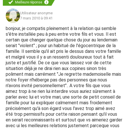
Meilleure réponse
Utilisateur anonyme
7 mars 2010 à 09:41
bonjour, je compatis pleinement à la relation qui semble
s'être installée peu à peu entre votre fils et vous. Il est
certain que changer quelque chose du jour au lendemain
serait "violent" ; pour un habitué de l'égocentrique de la
famille. Il semble qu'il ait pris le dessus dans votre famille
et malgré vous il y a un ressenti douloureux tout à fait
juste et justifié. De ce que vous laissez voir de cette
situation déjà je ne dirai rien aux copines sinon très
poliment mais carrément "Je regrette mademoiselle mais
notre foyer n'héberge pas des personnes que nous
n'avons invité personnellemet".. A votre fils que vous
aimez trop à ne rien lui interdire vous auriez sûrement à
parler avec lui et votre mari, une sorte de petit conseil de
famille pour lui expliquer calmement mais froidement
précisément qu'à son égard vous l'avez trop aimé avez
été trop permissifs pour cette raison pensant qu'il vous
en serait reconnaissants et surtout que vs aimeriez garder
avec ui les meilleures relations justement parceque vous