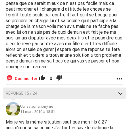
pense que ce serait mieux ce n est pas facile mais ca
peut marcher etil changera d attitude les choses se
feront toute seule par contre il faut qu il se bouge pour
se prendre en charge lui et sa copine qu il participe a la
charge de la maison voila mon avis mais ne te fache pas
avec lui on ne sais pas de quoi demain est fait je ne ma
suis jamais disputer avec mes deux fils et je peux dire que
c esr le reve par contre avec ma fille c est tres difficile
alors on essaie de gerer j espere que ma reponse te fera
reflechir et t aidera a trouver une solution a ton probleme
pense demain on ne sait pas ce qui vas se passer et bon
courage une maman
0
Commenter
RÉPONSE 15 / 24
Utilisateur anonyme
11 mars 2010 à 18:51
Moi je vis la mème situation,sauf que mon fils à 27
ans,m'impose sa copine.J'ai tout essayé,le dialogue,la