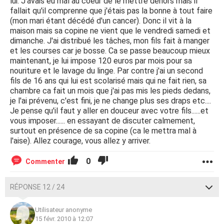
lui. J'avais eu mal au coeur de le mettre dehors mais il
fallait qu'il comprenne que j'étais pas la bonne à tout faire
(mon mari étant décédé d'un cancer). Donc il vit à la
maison mais sa copine ne vient que le vendredi samedi et
dimanche. J'ai distribué les tâches, mon fils fait à manger
et les courses car je bosse. Ca se passe beaucoup mieux
maintenant, je lui impose 120 euros par mois pour sa
nouriture et le lavage du linge. Par contre j'ai un second
fils de 16 ans qui lui est scolarisé mais qui ne fait rien, sa
chambre ca fait un mois que j'ai pas mis les pieds dedans,
je l'ai prévenu, c'est fini, je ne change plus ses draps etc....
Je pense qu'il faut y aller en douceur avec votre fils......et
vous imposer...... en essayant de discuter calmement,
surtout en présence de sa copine (ca le mettra mal à
l'aise). Allez courage, vous allez y arriver.
0
Commenter
RÉPONSE 12 / 24
Utilisateur anonyme
15 févr. 2010 à 12:07