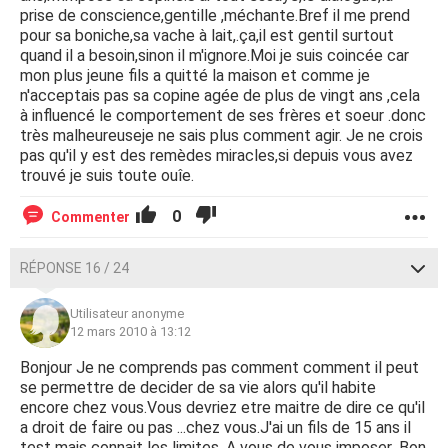
prise de conscience,gentille ,méchante.Bref il me prend
pour sa boniche,sa vache à lait,.ça,il est gentil surtout
quand il a besoin,sinon il m'ignore.Moi je suis coincée car
mon plus jeune fils a quitté la maison et comme je
n'acceptais pas sa copine agée de plus de vingt ans ,cela
à influencé le comportement de ses frères et soeur .donc
très malheureuseje ne sais plus comment agir. Je ne crois
pas qu'il y est des remèdes miracles,si depuis vous avez
trouvé je suis toute ouîe.
0
Commenter
RÉPONSE 16 / 24
Utilisateur anonyme
12 mars 2010 à 13:12
Bonjour Je ne comprends pas comment comment il peut
se permettre de decider de sa vie alors qu'il habite
encore chez vous.Vous devriez etre maitre de dire ce qu'il
a droit de faire ou pas ...chez vous.J'ai un fils de 15 ans il
test mais connait les limites .A vous de vous imposer .Bon