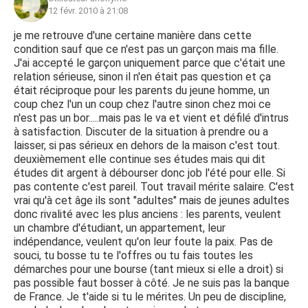
12 févr. 2010 à 21:08
je me retrouve d'une certaine manière dans cette
condition sauf que ce n'est pas un garçon mais ma fille.
J'ai accepté le garçon uniquement parce que c'était une
relation sérieuse, sinon il n'en était pas question et ça
était réciproque pour les parents du jeune homme, un
coup chez l'un un coup chez l'autre sinon chez moi ce
n'est pas un bor.....mais pas le va et vient et défilé d'intrus
à satisfaction. Discuter de la situation à prendre ou a
laisser, si pas sérieux en dehors de la maison c'est tout.
deuxièmement elle continue ses études mais qui dit
études dit argent à débourser donc job l'été pour elle. Si
pas contente c'est pareil. Tout travail mérite salaire. C'est
vrai qu'à cet âge ils sont "adultes" mais de jeunes adultes
donc rivalité avec les plus anciens : les parents, veulent
un chambre d'étudiant, un appartement, leur
indépendance, veulent qu'on leur foute la paix. Pas de
souci, tu bosse tu te l'offres ou tu fais toutes les
démarches pour une bourse (tant mieux si elle a droit) si
pas possible faut bosser à côté. Je ne suis pas la banque
de France. Je t'aide si tu le mérites. Un peu de discipline,