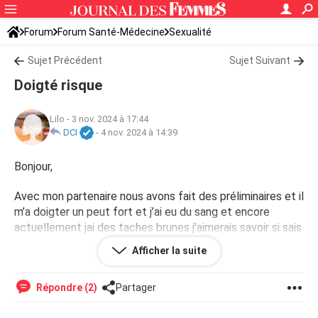
Forum
Forum Santé-Médecine
Sexualité
Sujet Précédent
Sujet Suivant
Doigté risque
Lilo
-
3 nov. 2024 à 17:44
DCI
-
4 nov. 2024 à 14:39
Bonjour,
Avec mon partenaire nous avons fait des préliminaires et il
m’a doigter un peut fort et j’ai eu du sang et encore
actuellement jai des taches brunes j’aimerais savoir si sais
grave merci d’avance pour votre réponse :)
Afficher la suite
Répondre (2)
Partager