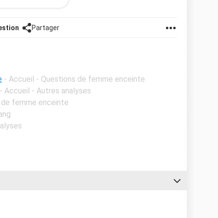
estion
Partager
e
- Accueil - Questions de femme enceinte
- Accueil - Autres analyses
s de femme enceinte
sang
nalyses