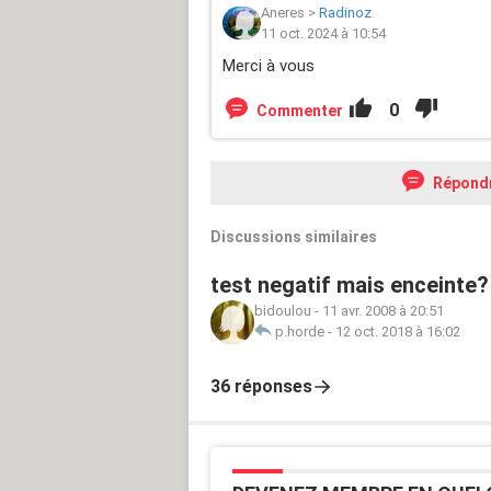
Aneres
>
Radinoz
11 oct. 2024 à 10:54
Merci à vous
0
Commenter
Répond
Discussions similaires
test negatif mais enceinte?
bidoulou
-
11 avr. 2008 à 20:51
p.horde
-
12 oct. 2018 à 16:02
36 réponses