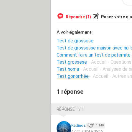
Répondre (1)
Posez votre qu
A voir également:
Test de grossese
Test de grossesse maison avec huil
Comment faire un test de paternite
Test grossese
- Accueil - Question
Test homa
- Accueil - Analyses de 
Test gonorrhée
- Accueil - Autres a
1 réponse
RÉPONSE 1 / 1
Radinoz
1 140
4 oct. 2024 à 06:15