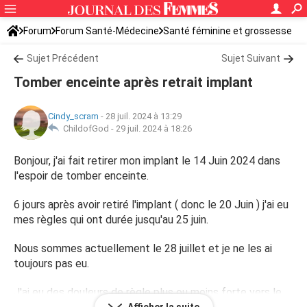
Forum
Forum Santé-Médecine
Santé féminine et grossesse
Tomber enceinte
Sujet Précédent
Sujet Suivant
Tomber enceinte après retrait implant
Cindy_scram
-
28 juil. 2024 à 13:29
ChildofGod -
29 juil. 2024 à 18:26
Bonjour, j'ai fait retirer mon implant le 14 Juin 2024 dans
l'espoir de tomber enceinte.
6 jours après avoir retiré l'implant ( donc le 20 Juin ) j'ai eu
mes règles qui ont durée jusqu'au 25 juin.
Nous sommes actuellement le 28 juillet et je ne les ai
toujours pas eu.
J'ai eu des douleurs de règle plus ou moins forte vers le