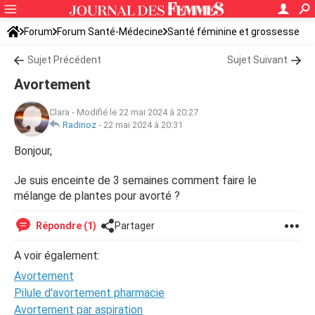
Forum
Forum Santé-Médecine
Santé féminine et grossesse
IVG-IMG
Sujet Précédent
Sujet Suivant
Avortement
Clara
-
Modifié le 22 mai 2024 à 20:27
Radinoz
-
22 mai 2024 à 20:31
Bonjour,
Je suis enceinte de 3 semaines comment faire le
mélange de plantes pour avorté ?
Répondre (1)
Partager
A voir également:
Avortement
Pilule d'avortement pharmacie
Avortement par aspiration