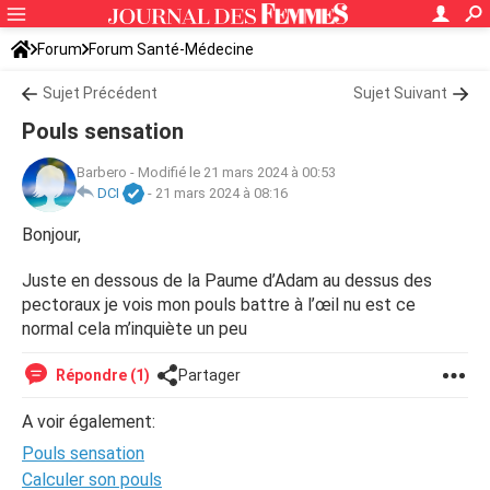
Forum
Forum Santé-Médecine
Symptômes et maladies courantes
Sujet Précédent
Sujet Suivant
Pouls sensation
Barbero
-
Modifié le 21 mars 2024 à 00:53
DCI
-
21 mars 2024 à 08:16
Bonjour,
Juste en dessous de la Paume d’Adam au dessus des
pectoraux je vois mon pouls battre à l’œil nu est ce
normal cela m’inquiète un peu
Répondre (1)
Partager
A voir également:
Pouls sensation
Calculer son pouls