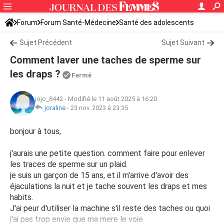
Forum
Forum Santé-Médecine
Santé des adolescents
Sujet Précédent
Sujet Suivant
Comment laver une taches de sperme sur
les draps ?
Fermé
jojo_8442
-
Modifié le 11 août 2025 à 16:20
joraline
-
23 nov. 2023 à 23:35
bonjour à tous,
j'aurais une petite question. comment faire pour enlever
les traces de sperme sur un plaid.
je suis un garçon de 15 ans, et il m'arrive d'avoir des
éjaculations la nuit et je tache souvent les draps et mes
habits.
J'ai peur d'utiliser la machine s'il reste des taches ou quoi
j'ai pas trop envie que ma mere le voie