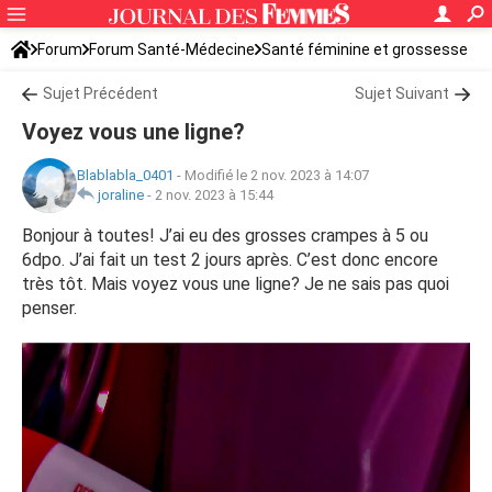
Forum
Forum Santé-Médecine
Santé féminine et grossesse
Tomber enceinte
Sujet Précédent
Sujet Suivant
Voyez vous une ligne?
Blablabla_0401
-
Modifié le 2 nov. 2023 à 14:07
joraline
-
2 nov. 2023 à 15:44
Bonjour à toutes! J’ai eu des grosses crampes à 5 ou
6dpo. J’ai fait un test 2 jours après. C’est donc encore
très tôt. Mais voyez vous une ligne? Je ne sais pas quoi
penser.