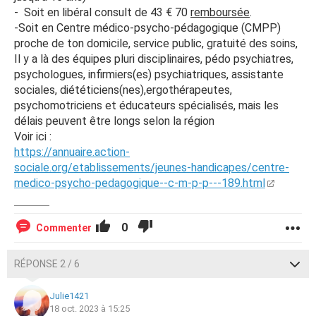
- Soit en libéral consult de 43 € 70
remboursée
.
-Soit en Centre médico-psycho-pédagogique (CMPP)
proche de ton domicile, service public, gratuité des soins,
Il y a là des équipes pluri disciplinaires, pédo psychiatres,
psychologues, infirmiers(es) psychiatriques, assistante
sociales, diététiciens(nes),ergothérapeutes,
psychomotriciens et éducateurs spécialisés, mais les
délais peuvent être longs selon la région
Voir ici :
https://annuaire.action-
sociale.org/etablissements/jeunes-handicapes/centre-
medico-psycho-pedagogique--c-m-p-p---189.html
0
Commenter
RÉPONSE 2 / 6
Julie1421
18 oct. 2023 à 15:25