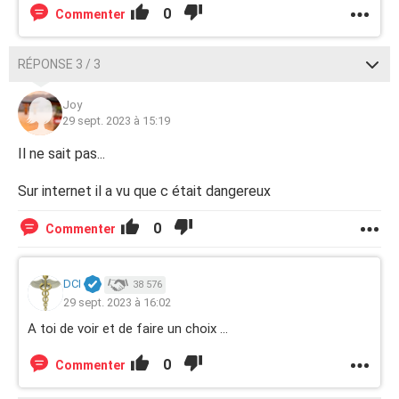
0
Commenter
RÉPONSE 3 / 3
Joy
29 sept. 2023 à 15:19
Il ne sait pas...
Sur internet il a vu que c était dangereux
0
Commenter
DCI
38 576
29 sept. 2023 à 16:02
A toi de voir et de faire un choix ...
0
Commenter