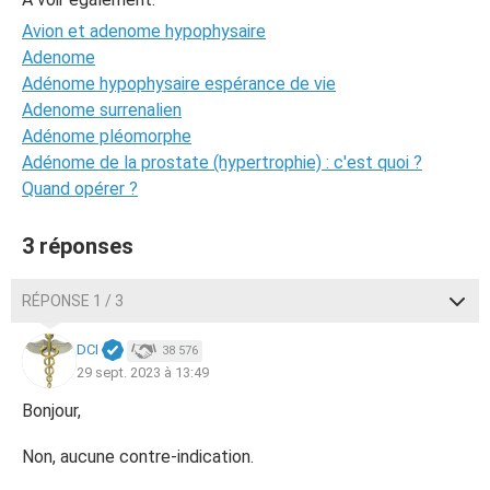
Avion et adenome hypophysaire
Adenome
Adénome hypophysaire espérance de vie
Adenome surrenalien
Adénome pléomorphe
Adénome de la prostate (hypertrophie) : c'est quoi ?
Quand opérer ?
3 réponses
RÉPONSE 1 / 3
DCI
38 576
29 sept. 2023 à 13:49
Bonjour,
Non, aucune contre-indication.