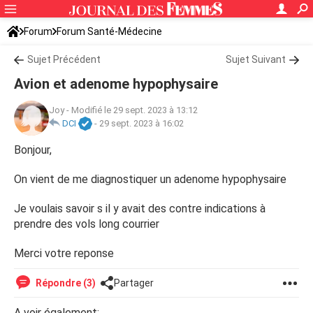
Forum
Forum Santé-Médecine
Symptômes et maladies courantes
Sujet Précédent
Sujet Suivant
Avion et adenome hypophysaire
Joy
-
Modifié le 29 sept. 2023 à 13:12
DCI
-
29 sept. 2023 à 16:02
Bonjour,
On vient de me diagnostiquer un adenome hypophysaire
Je voulais savoir s il y avait des contre indications à
prendre des vols long courrier
Merci votre reponse
Répondre (3)
Partager
A voir également: