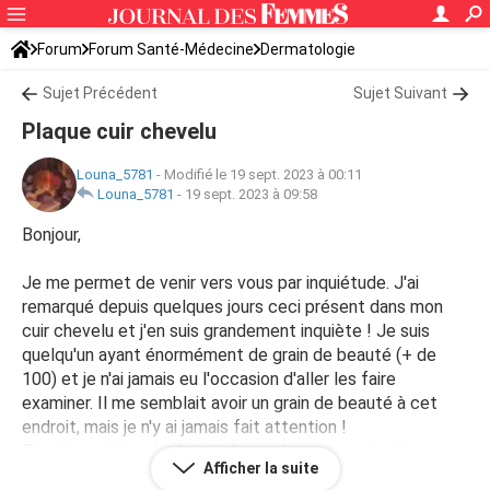
Forum
Forum Santé-Médecine
Dermatologie
Grains de beauté
Sujet Précédent
Sujet Suivant
Plaque cuir chevelu
Louna_5781
-
Modifié le 19 sept. 2023 à 00:11
Louna_5781
-
19 sept. 2023 à 09:58
Bonjour,
Je me permet de venir vers vous par inquiétude. J'ai
remarqué depuis quelques jours ceci présent dans mon
cuir chevelu et j'en suis grandement inquiète ! Je suis
quelqu'un ayant énormément de grain de beauté (+ de
100) et je n'ai jamais eu l'occasion d'aller les faire
examiner. Il me semblait avoir un grain de beauté à cet
endroit, mais je n'y ai jamais fait attention !
Et puisque j'ai eu le droit à de nombreuses opérations
Afficher la suite
étant bébé, je ne sais pas si cela pourrait être une