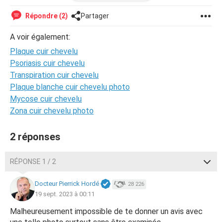
cicatrice de cette époque... Je ne vois vraiment pas de
quoi il pourrait s'agir ! J'espère que vous pourrez m'aider
Répondre (2)
Partager
sur cette question :(
A voir également:
Je vous en remercie d'avance !
Plaque cuir chevelu
Psoriasis cuir chevelu
Louna !
Transpiration cuir chevelu
Plaque blanche cuir chevelu photo
Mycose cuir chevelu
Zona cuir chevelu photo
2 réponses
RÉPONSE 1 / 2
Docteur Pierrick Hordé
28 226
19 sept. 2023 à 00:11
Malheureusement impossible de te donner un avis avec