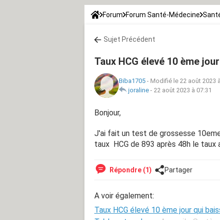
Forum
Forum Santé-Médecine
Santé
Sujet Précédent
Taux HCG élevé 10 ème jour
Biba1705
-
Modifié le 22 août 2023 
joraline
-
22 août 2023 à 07:31
Bonjour,
J'ai fait un test de grossesse 10eme
taux HCG de 893 après 48h le taux a
Répondre (1)
Partager
A voir également:
Taux HCG élevé 10 ème jour qui bai