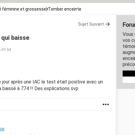
 féminine et grossesse
Tomber enceinte
Foru
Sujet Suivant
Vous 
 qui baisse
vos c
témoi
à 01:54
augme
encein
préco
 jour après une IAC le test était positive avec un
 baissé à 774 !! Des explications svp
sse