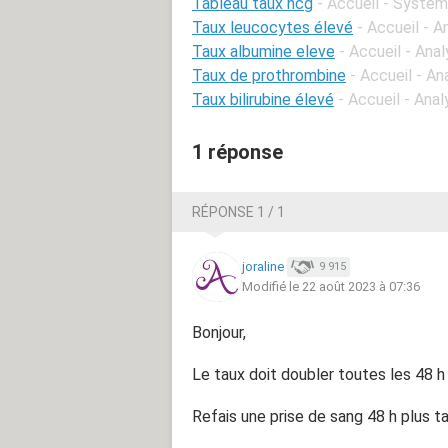
Tableau taux hcg
- Accueil - Systè
Taux leucocytes élevé
- Accueil - 
Taux albumine eleve
- Accueil - Ana
Taux de prothrombine
- Accueil - A
Taux bilirubine élevé
- Accueil - Ana
1 réponse
RÉPONSE 1 / 1
joraline
9 915
Modifié le 22 août 2023 à 07:36
Bonjour,
Le taux doit doubler toutes les 48 h
Refais une prise de sang 48 h plus ta