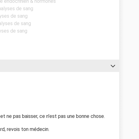
me endocrinien & hormones
Analyses de sang
lyses de sang
nalyses de sang
lyses de sang
 et ne pas baisser, ce n'est pas une bonne chose.
rd, revois ton médecin.