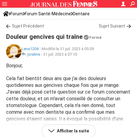
Forum
Forum Santé-Médecine
Dentaire
Sujet Précédent
Sujet Suivant
Douleur gencives qui traîne
Fermé
Lena1204
-
Modifié le 31 juil. 2023 à 05:09
joraline
-
31 juil. 2023 à 07:10
Bonjour,
Cela fait bientôt deux ans que j'ai des douleurs
quotidiennes aux gencives chaque fois que je mange.
J'avais déjà posé cette question sur ce forum concernant
cette douleur, et on m'avait conseillé de consulter un
stomatologue. Cependant, cela n'a rien donné, tout
comme avec mon dentiste qui a confirmé que mes
gencives étaient saines. Il a évoqué la possibilité d'une
bulle d'air, mais même après deux scanners (dont un plus
Afficher la suite
avancé), il m'a dit qu'il n'y avait rien. J'ai suggéré que ces