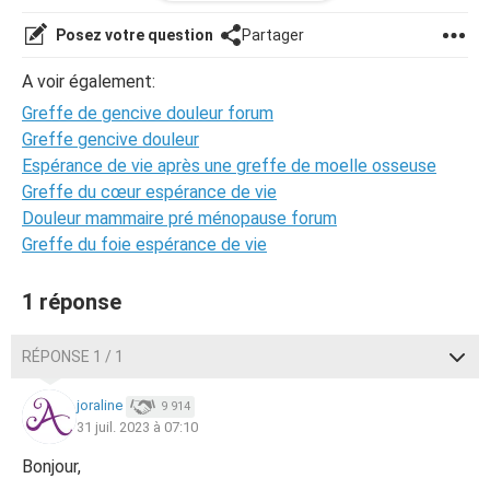
douleurs pourraient être liées au stress, mais il m'a assuré
que ce n'était pas le cas et m'a conseillé de consulter un
Posez votre question
Partager
autre stomatologue ou dentiste. Pour être honnête, je me
sens mal à l'aise. La personne qui m'a conseillé d'attendre
A voir également:
l'avis du stomatologue avait mentionné la possibilité de
Greffe de gencive douleur forum
consulter un neurologue si les résultats ne s'amélioraient
Greffe gencive douleur
pas.
Espérance de vie après une greffe de moelle osseuse
Greffe du cœur espérance de vie
J'aimerais savoir s'il existe un lien entre le cerveau, les
Douleur mammaire pré ménopause forum
nerfs et mes gencives.
Greffe du foie espérance de vie
Merci pour votre réponse future.
1 réponse
RÉPONSE 1 / 1
joraline
9 914
31 juil. 2023 à 07:10
Bonjour,