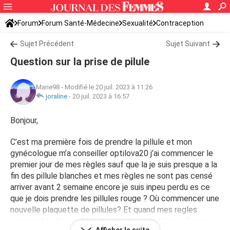
Forum
Forum Santé-Médecine
Sexualité
Contraception
Sujet Précédent
Sujet Suivant
Question sur la prise de pilule
Marie98
-
Modifié le 20 juil. 2023 à 11:26
joraline
-
20 juil. 2023 à 16:57
Bonjour,
C’est ma première fois de prendre la pillule et mon
gynécologue m’a conseiller optilova20 j’ai commencer le
premier jour de mes règles sauf que la je suis presque a la
fin des pillule blanches et mes règles ne sont pas censé
arriver avant 2 semaine encore je suis inpeu perdu es ce
que je dois prendre les pillules rouge ? Où commencer une
nouvelle plaquette de pillules? Et quand mes regles
arriveront je dois arrêter de prendre sa le temps de mes