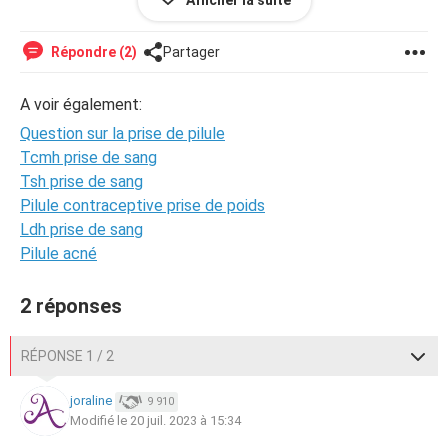
Afficher la suite
regles ? Je suis inpeu perdu j’espère que vous pourrez
inpeu m’éclairerez car mon médecin est en vacances donc
je ne peux pas l’appeler
Répondre (2)
Partager
A voir également:
Question sur la prise de pilule
Tcmh prise de sang
Tsh prise de sang
Pilule contraceptive prise de poids
Ldh prise de sang
Pilule acné
2 réponses
RÉPONSE 1 / 2
joraline
9 910
Modifié le 20 juil. 2023 à 15:34