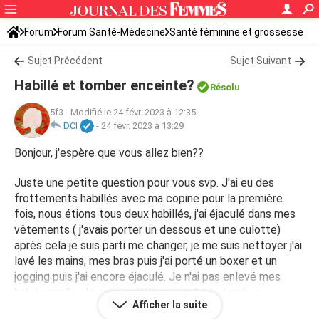
Forum
Forum Santé-Médecine
Santé féminine et grossesse
Tomber enceinte
Sujet Précédent
Sujet Suivant
Habillé et tomber enceinte?
Résolu
5f3
-
Modifié le 24 févr. 2023 à 12:35
DCI
-
24 févr. 2023 à 13:29
Bonjour, j'espère que vous allez bien??
Juste une petite question pour vous svp. J'ai eu des
frottements habillés avec ma copine pour la première
fois, nous étions tous deux habillés, j'ai éjaculé dans mes
vêtements ( j'avais porter un dessous et une culotte)
après cela je suis parti me changer, je me suis nettoyer j'ai
lavé les mains, mes bras puis j'ai porté un boxer et un
jogging puis j'ai encore éjaculé. Je n'ai pas enlevé mes
habits ni elle. Je crois qu'elle ne peut pas tomber
Afficher la suite
enceinte, elle a vu ses règles et c'est fini hier. Cependant