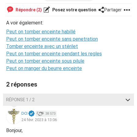
j'ai vu un poste sur déni de grossesse et autres, une
femme peut avoir ses règles, être bien et être enceinte,
Répondre (2)
Posez votre question
Partager
je suis vraiment inquiet. Svp pas de parole déplacé. Merci
beaucoup pour votre aide d'avance.
A voir également:
Peut on tomber enceinte habillé
Peut on tomber enceinte sans penetration
Tomber enceinte avec un stérilet
Peut on tomber enceinte pendant les regles
Peut on tomber enceinte sous pilule
Peut on manger du beurre enceinte
2 réponses
RÉPONSE 1 / 2
DCI
38 573
24 févr. 2023 à 13:06
Bonjour,