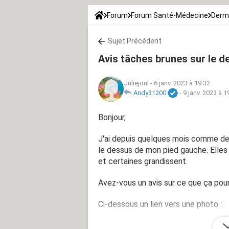
Forum
Forum Santé-Médecine
Derm
Sujet Précédent
Avis tâches brunes sur le d
Juliejoul
-
6 janv. 2023 à 19:32
Andy31200
-
9 janv. 2023 à 1
Bonjour,
J'ai depuis quelques mois comme de
le dessus de mon pied gauche. Elles 
et certaines grandissent.
Avez-vous un avis sur ce que ça pour
Ci-dessous un lien vers une photo :
https://ibb.co/W02vL25