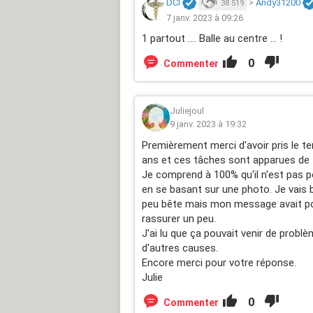
DCI
>
Andy31200
38 519
7 janv. 2023 à 09:26
1 partout .... Balle au centre ... !
0
Commenter
Juliejoul
9 janv. 2023 à 19:32
Premièrement merci d'avoir pris le te
ans et ces tâches sont apparues de f
Je comprend à 100% qu'il n'est pas p
en se basant sur une photo. Je vais b
peu bête mais mon message avait pou
rassurer un peu.
J'ai lu que ça pouvait venir de probl
d'autres causes.
Encore merci pour votre réponse.
Julie
0
Commenter