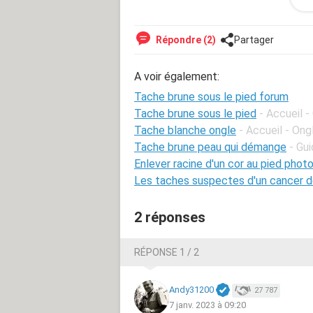
Dans l'attente de vous lire. Merci.
Répondre (2)
Partager
Julie
A voir également:
Tache brune sous le pied forum
Tache brune sous le pied
- Accueil -
Tache blanche ongle
- Accueil - Ong
Tache brune peau qui démange
- Gu
Enlever racine d'un cor au pied phot
Les taches suspectes d'un cancer d
2 réponses
RÉPONSE 1 / 2
Andy31200
27 787
7 janv. 2023 à 09:20