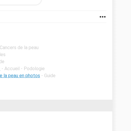
 Cancers de la peau
les
ide
o
- Accueil - Podologie
e la peau en photos
- Guide