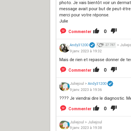
photo. Je vais bientôt voir un derma
message avait pour but de peut-être 
merci pour votre réponse.
Julie
0
Commenter
Andy31200
>
Juliej
27 787
9 janv. 2023 à 19:32
Mais de rien et repasse donner de te
0
Commenter
Juliejoul
>
Andy31200
9 janv. 2023 à 19:36
???? Je viendrai dire le diagnostic. M
0
Commenter
Juliejoul
>
Juliejoul
9 janv. 2023 à 19:38