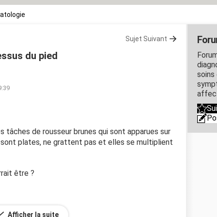
atologie
Foru
Sujet Suivant
essus du pied
Forum
diagn
soins
sympt
9:39
affec
Su
Po
s tâches de rousseur brunes qui sont apparues sur
sont plates, ne grattent pas et elles se multiplient
rait être ?
Afficher la suite