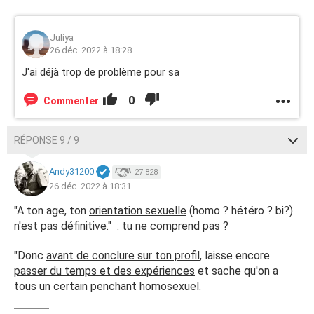
Juliya
26 déc. 2022 à 18:28
J'ai déjà trop de problème pour sa
0
Commenter
RÉPONSE 9 / 9
Andy31200
27 828
26 déc. 2022 à 18:31
"A ton age, ton
orientation sexuelle
(homo ? hétéro ? bi?)
n'est pas définitive
." : tu ne comprend pas ?
"Donc
avant de conclure sur ton profil
, laisse encore
passer du temps et des expériences
et sache qu'on a
tous un certain penchant homosexuel.