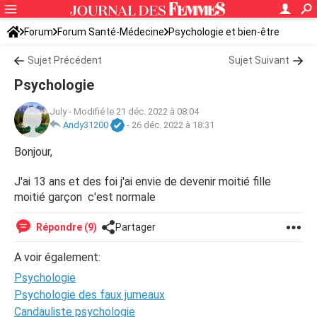
Forum
Forum Santé-Médecine
Psychologie et bien-être
Sujet Précédent
Sujet Suivant
Psychologie
July
-
Modifié le 21 déc. 2022 à 08:04
Andy31200
-
26 déc. 2022 à 18:31
Bonjour,
J'ai 13 ans et des foi j'ai envie de devenir moitié fille
moitié garçon c'est normale
Répondre (9)
Partager
A voir également:
Psychologie
Psychologie des faux jumeaux
Candauliste psychologie