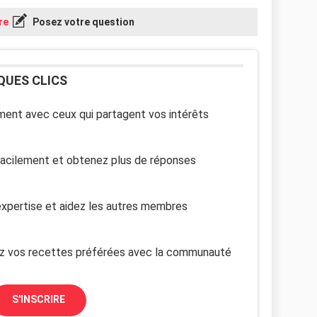
omplot.
re
Posez votre question
 semaines en montagne à skier avec ma classe. Je
èmes. Je ne supporte vraiment pas les filles de ma
e avec 5 filles de ma classe va être une torture.
QUES CLICS
ne des filles de ma classe me pousse à bout un beau
pour le petit déjeuner. Les autres gamines sont
me retrouve seule avec la dernière, qui continue à
ent avec ceux qui partagent vos intérêts
rte du balcon, je la pousse et je referme la
à savoir qu'il fait -15 degrés dehors. Et je
mon petit-déjeuner. Je savais que cela allait
facilement et obtenez plus de réponses
ait fait. J'ai été punie pour mon comportement parce
uelque sorte, j'avais tourné ça à mon avantage. Une
à moi un autre matin dans les douches. Je n'ai pu me
xpertise et aidez les autres membres
contre le carrelage de la douche. Repunie. J'avais
 je n'écoute personne, ça m'ennuie, je n'aime pas
à toute vitesse sur les pistes. Je fonce sur les
z vos recettes préférées avec la communauté
e la montagne. Mon institutrice dit à ma mère que
s attachante mais que mon comportement laisse à
S'INSCRIRE