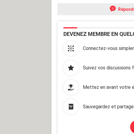
toujours une solution d'avance, un c
Répond
Les classes de neige arrivent, deux
sais que cela va me poser des probl
classe et devoir partager une chambr
DEVENEZ MEMBRE EN QUEL
Ma mère s'inquiète. A juste titre. U
matin, avant de partir au réfectoire 
prêtes à l'avance et descendent. Je 
Connectez-vous simplem
me faire des remarques. J'ouvre la po
porte.Elle est encore en pyjama mais 
descends au réfectoire pour prendre 
Suivez vos discussions 
bientôt se savoir puisque l'appel ét
que "ça ne se faisait pas" mais en q
autre fille de ma classe, s'en prend 
Mettez en avant votre e
contrôler et je lui ai écrasé la tête 
toujours une bonne excuse. Au cours,
faire le chasse neige, donc je fonce 
Sauvegardez et partage
autres élèves, ça m'amuse. Retour d
j'ai été impossible bien que je soi
"désirer". Je la trouve gentille.