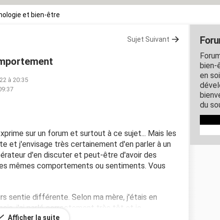
ologie et bien-être
Foru
Sujet Suivant
Forum
omportement
bien-ê
en so
22 à 20:35
dével
09:37
bienve
du so
exprime sur un forum et surtout à ce sujet... Mais les
 et j'envisage très certainement d'en parler à un
bérateur d'en discuter et peut-être d'avoir des
 les mêmes comportements ou sentiments. Vous
rs sentie différente. Selon ma mère, j'étais en
is, j'ai parlé correctement très tôt et je
Afficher la suite
imais et m'intéressais à des choses différentes pour