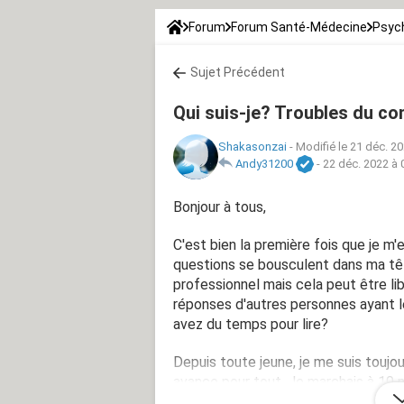
Forum
Forum Santé-Médecine
Psych
Sujet Précédent
Qui suis-je? Troubles du c
Shakasonzai
-
Modifié le 21 déc. 20
Andy31200
-
22 déc. 2022 à 
Bonjour à tous,
C'est bien la première fois que je m'
questions se bousculent dans ma tête
professionnel mais cela peut être li
réponses d'autres personnes ayant
avez du temps pour lire?
Depuis toute jeune, je me suis toujou
avance pour tout. Je marchais à 10 mo
comprenais très vite les choses. J'a