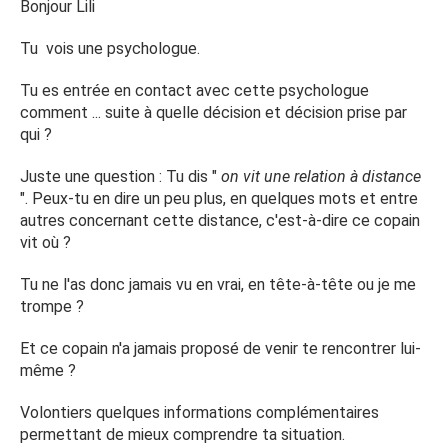
séparation me fait pleurer
Bonjour Lili
on s’est déjà séparés, le temps de réfléchir, car notre
Tu vois une psychologue.
relation était rythmée par des disputes et des
incompréhensions des deux côtés, et je n’ai jamais été
Tu es entrée en contact avec cette psychologue
aussi malheureuse, je ne mangeais plus, je pleurais tout le
comment ... suite à quelle décision et décision prise par
temps, j’y pensais matin et soir et je n’avais plus goût à
qui ?
rien.
Mes raisons vous paraissent certainement enfantine ou
Juste une question : Tu dis "
on vit une relation à distance
ridicules mais honnêtement, quand je pense à une vie sans
". Peux-tu en dire un peu plus, en quelques mots et entre
lui je déprime, comment pourrais-je construire ma vie sans
autres concernant cette distance, c'est-à-dire ce copain
lui ? Tomber amoureuse de quelqu’un d’autre ? Vivre en
vit où ?
sachant qu’il continue sa vie et qu’il a peut être trouvé
quelqu’un d’autre ? Ça me parait impossible, j’essaye de
Tu ne l'as donc jamais vu en vrai, en tête-à-tête ou je me
me convaincre de ne pas le faire en pensant à mes
trompe ?
proches mais ça ne suffit pas, je ne pense plus que la vie
Et ce copain n'a jamais proposé de venir te rencontrer lui-
vaut le coup d’être vécue sans lui, je suis vraiment
même ?
profondément amoureuse on a vécu beaucoup ensemble,
il m’a vu dans tous mes états et je l’ai vu dans tous ses
Volontiers quelques informations complémentaires
états, mais il a toujours été là pour moi ! Bref, donc
permettant de mieux comprendre ta situation.
j’aimerai savoir si certains d’entre vous sont déjà passés