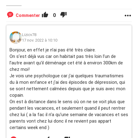
par là, par une séparation douloureuse, une relation à
distance, une dépression suite à une séparation, ou si vous
0
Commenter
avez des conseils à me donner pour ne pas le faire, car je
suis humaine, j’ai tout de meme peur de la mort et je ne
veux pas faire du mal à mon entourage, je sais que mes
Lizicv78
parents seraient profondément blessés…
17 nov. 2022 à 10:10
Bonjour, en effet je n’ai pas été très claire.
Merci de m’avoir lu, pour info, je vois une psychologue
On s’est déjà vus car on habitait pas très loin l’un de
mais je n’arrive pas à lui dire clairement ce que je ressens
l’autre avant qu’il déménage cet été à environ 300km de
car j’ai peur d’aller en hôpital psychiatrique a cause de ces
chez moi!
tendances suicidaires…
Je vois une psychologue car j’ai quelques traumatismes
du à mon enfance et j’ai des épisodes de dépression, qui
se sont nettement calmées depuis que je suis avec mon
copain.
On est à distance dans le sens où on ne se voit plus que
pendant les vacances, et seulement quand il peut rentrer
chez lui ( a la fac il n’a qu’une semaine de vacances et ses
parents vont chez lui donc il ne revient pas appart
certains week end )