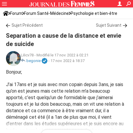
Forum
Forum Santé-Médecine
Psychologie et bien-être
Sujet Précédent
Sujet Suivant
Separation a cause de la distance et envie
de suicide
Lilicv78
-
Modifié le 17 nov. 2022 à 02:21
begonie
-
17 nov. 2022 à 18:37
Bonjour,
J’ai 17ans et je suis avec mon copain depuis 3ans, je sais
qu’on est jeunes mais cette relation m’a beaucoup
apporté, c’est quelqu’un de formidable que j’aimerai
toujours et je lui dois beaucoup, mais on vit une relation à
distance et ca commence à être vraiment dur, il a
déménagé cet été (il a 1an de plus que moi, il vient
d’entrer dans les études supérieures et je suis encore au
lycée, en term) et mes parents ne veulent pas me laisser