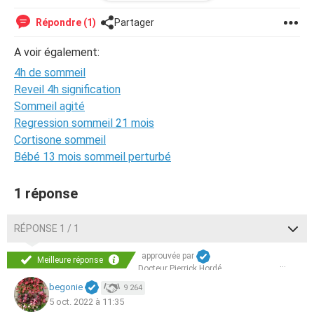
(Je sais que ce n'est pas bon mais je n'ai pas le choix...)
Répondre (1)
Partager
Svp , merci à tous
A voir également:
4h de sommeil
Reveil 4h signification
Sommeil agité
Regression sommeil 21 mois
Cortisone sommeil
Bébé 13 mois sommeil perturbé
1 réponse
RÉPONSE 1 / 1
approuvée par
Meilleure réponse
Docteur Pierrick Hordé
begonie
9 264
5 oct. 2022 à 11:35