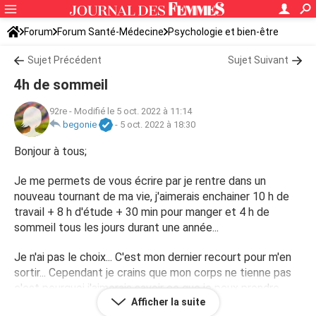
Forum
Forum Santé-Médecine
Psychologie et bien-être
Sommeil et fatigue
Sujet Précédent
Sujet Suivant
4h de sommeil
92re
-
Modifié le 5 oct. 2022 à 11:14
begonie
-
5 oct. 2022 à 18:30
Bonjour à tous;
Je me permets de vous écrire par je rentre dans un
nouveau tournant de ma vie, j'aimerais enchainer 10 h de
travail + 8 h d'étude + 30 min pour manger et 4 h de
sommeil tous les jours durant une année...
Je n'ai pas le choix... C'est mon dernier recourt pour m'en
sortir... Cependant je crains que mon corps ne tienne pas
c'est pourquoi j'aimerais savoir ce que je peux prendre
Afficher la suite
pour tenir ? Café ? Ou autres