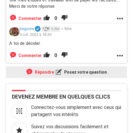
finir mes études et travailler afin de payer les factures....
Merci de votre réponse
0
Commenter
begonie
>
92re
9 264
5 oct. 2022 à 18:30
A toi de décider.
0
Commenter
Répondre
Posez votre question
DEVENEZ MEMBRE EN QUELQUES CLICS
Connectez-vous simplement avec ceux qui
partagent vos intérêts
Suivez vos discussions facilement et