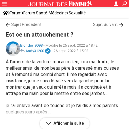
Forum
Forum Santé-Médecine
Sexualité
Sujet Précédent
Sujet Suivant
Est ce un attouchement ?
Blondie_9098
-
Modifié le 26 sept. 2022 à 18:42
Andy31200
-
26 sept. 2022 à 15:03
À l’arrière de la voiture, moi au milieu, lui à ma droite, le
meilleur amis de mon beau père à carressé mes cuisses
et à remonté ma combi short. Il me regardait avec
insistance, je me suis décalé vers la gauche pour lui
montrer que je veux qui arrête mais il a continué et à
attrapé ma main pour la mettre entre ses jambes….
je l’ai enlevé avant de touché et je l’ai dis à mes parents
quelques jours après …
Afficher la suite
j’ai des messages ou il dit l’avoir fais en mettant cela sur