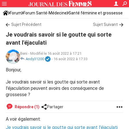
Forum
Forum Santé-Médecine
Santé féminine et grossesse
Tomber enceinte
Sujet Précédent
Sujet Suivant
Je voudrais savoir si le goutte qui sorte
avant l'éjaculati
Beni
-
Modifié le 16 août 2022 à 17:21
Andy31200
-
16 août 2022 à 17:33
Bonjour,
Je voudrais savoir si les goutte qui sorte avant
l'éjaculation peuvent avoirs des conséquence de
grossesse ?
Répondre (1)
Partager
A voir également:
Je voudrais savoir si le goutte qui sorte avant l'éjaculati