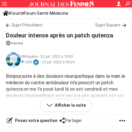
Forum
Forum Santé-Médecine
Symptômes et maladies courantes
Sujet Précédent
Maladies neurologiques
Sujet Suivant
Douleur intense après un patch qutenza
Fermé
MMagalie
-
22 juil. 2022 à 19:03
DCI
-
23 juil. 2022 à 09:24
Bonjour,suite à des douleurs neuropathique dans la main le
médecin du centre antidouleur m'a prescrit un patch
qutenza.on me l'a posé lundi là on est vendredi et mes
douleurs neuropathique sont encore pire qu'avant est-ce
normal merci pour vos réponses
Afficher la suite
Posez votre question
Partager