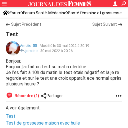
Forum
Forum Santé-Médecine
Santé féminine et grossesse
Tomber enceinte
Sujet Précédent
Sujet Suivant
Test
Amelie_55
-
Modifié le 30 mai 2022 à 20:19
joraline
-
30 mai 2022 à 20:26
Bonjour,
Bonjour j’ai fait un test se matin clerblue
Je l’es fait à 10h du matin le test étais négatif et là je re
regarde et sur le test une croix apparaît ece normal après
plusieurs heure ?
Répondre (1)
Partager
A voir également:
Test
Test de grossesse maison avec huile