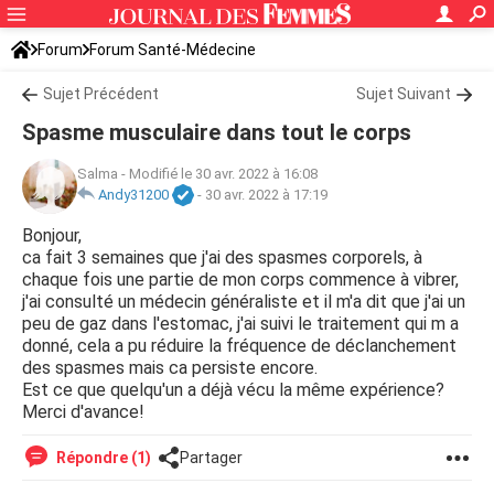
Forum
Forum Santé-Médecine
Symptômes et maladies courantes
Sujet Précédent
Sujet Suivant
Spasme musculaire dans tout le corps
Salma
-
Modifié le 30 avr. 2022 à 16:08
Andy31200
-
30 avr. 2022 à 17:19
Bonjour,
ca fait 3 semaines que j'ai des spasmes corporels, à
chaque fois une partie de mon corps commence à vibrer,
j'ai consulté un médecin généraliste et il m'a dit que j'ai un
peu de gaz dans l'estomac, j'ai suivi le traitement qui m a
donné, cela a pu réduire la fréquence de déclanchement
des spasmes mais ca persiste encore.
Est ce que quelqu'un a déjà vécu la même expérience?
Merci d'avance!
Répondre (1)
Partager