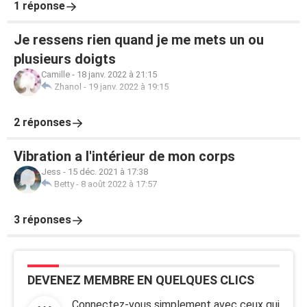
1 réponse
Je ressens rien quand je me mets un ou
plusieurs doigts
Camille
-
18 janv. 2022 à 21:15
Zhanol
-
19 janv. 2022 à 19:15
2 réponses
Vibration a l'intérieur de mon corps
Jess
-
15 déc. 2021 à 17:38
Betty
-
8 août 2022 à 17:57
3 réponses
DEVENEZ MEMBRE EN QUELQUES CLICS
Connectez-vous simplement avec ceux qui