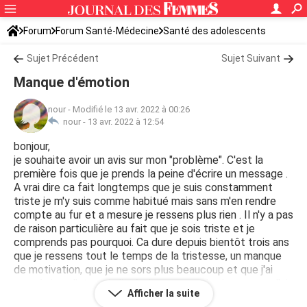
Forum
Forum Santé-Médecine
Santé des adolescents
Sujet Précédent
Sujet Suivant
Manque d'émotion
nour
-
Modifié le 13 avr. 2022 à 00:26
nour -
13 avr. 2022 à 12:54
bonjour,
je souhaite avoir un avis sur mon "problème". C'est la
première fois que je prends la peine d'écrire un message .
A vrai dire ca fait longtemps que je suis constamment
triste je m'y suis comme habitué mais sans m'en rendre
compte au fur et a mesure je ressens plus rien . Il n'y a pas
de raison particulière au fait que je sois triste et je
comprends pas pourquoi. Ca dure depuis bientôt trois ans
que je ressens tout le temps de la tristesse, un manque
de motivation, que je ne sors plus beaucoup et que j'ai
gout à rien. J'attends littéralement que la vie avance. J'ai
Afficher la suite
l'impression que je vais jamais en sortir, à chaque fois que