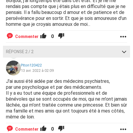
Bonjour, j'ai longtemps été dans cet état. Et je ne me
à avoir un déclic.
rendais pas compte que j étais plus en difficulté que je ne
Auriez vous une solution pour ressentir quelque chose (du
pensais. Il a fallu beaucoup d amour et de patience et de
stresse de la tristesse peu importe) je veux juste me
persévérance pour en sortir. Et que je sois amoureuse d'un
"reconnecter" au monde .
homme que je croyais amoureux de moi...
Merci d'avance
0
Commenter
RÉPONSE 2 / 2
Piton120422
13 avr. 2022 à 02:09
J'ai aussi été aidée par des médecins psychiatres,
par une psychologue et par des médicaments.
Il y a eu tout une équipe de professionnels et de
bénévoles qui se sont occupés de moi, qui ne m'ont jamais
lâchée, qui m'ont traitée comme une princesse. Et bien sûr
ma famille et mes amis qui ont toujours été à mes côtés,
même de loin.
0
Commenter