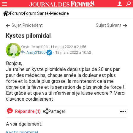
Forum
Forum Santé-Médecine
Symptômes et maladies courantes
Sujet Précédent
Sujet Suivant
Kystes pilomidal
Yoyo
-
Modifié le 11 mars 2022 à 21:56
Andy31200
-
12 mars 2022 à 10:52
Bonjour,
Je traîne un kyste pilomidale depuis plus de 20 ans par
peur des médecins, chaque année la douleur est plus
forte et la boule plus grosse, la maintenant cela me
donne de la fièvre et la sensation de plus avoir de force !
Est grâce et que va til m'arriver si je laisse encore ? Merci
d'avance cordialement
Répondre (1)
Partager
A voir également:
Kyste pilomidal