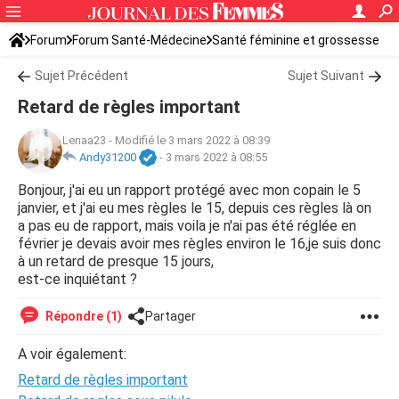
Forum
Forum Santé-Médecine
Santé féminine et grossesse
Ovulation
Sujet Précédent
Sujet Suivant
Retard de règles important
Lenaa23
-
Modifié le 3 mars 2022 à 08:39
Andy31200
-
3 mars 2022 à 08:55
Bonjour, j'ai eu un rapport protégé avec mon copain le 5
janvier, et j'ai eu mes règles le 15, depuis ces règles là on
a pas eu de rapport, mais voila je n'ai pas été réglée en
février je devais avoir mes règles environ le 16,je suis donc
à un retard de presque 15 jours,
est-ce inquiétant ?
Répondre (1)
Partager
A voir également:
Retard de règles important