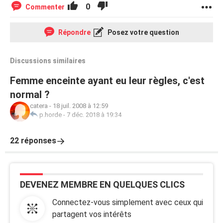
0
Commenter
Répondre
Posez votre question
Discussions similaires
Femme enceinte ayant eu leur règles, c'est
normal ?
catera
-
18 juil. 2008 à 12:59
p.horde
-
7 déc. 2018 à 19:34
22 réponses
DEVENEZ MEMBRE EN QUELQUES CLICS
Connectez-vous simplement avec ceux qui
partagent vos intérêts