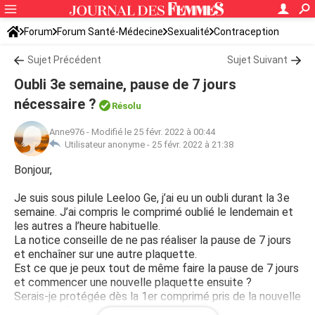
Forum
Forum Santé-Médecine
Sexualité
Contraception
Sujet Précédent
Sujet Suivant
Oubli 3e semaine, pause de 7 jours
nécessaire ?
Résolu
Anne976
-
Modifié le 25 févr. 2022 à 00:44
Utilisateur anonyme -
25 févr. 2022 à 21:38
Bonjour,
Je suis sous pilule Leeloo Ge, j’ai eu un oubli durant la 3e
semaine. J’ai compris le comprimé oublié le lendemain et
les autres a l’heure habituelle.
La notice conseille de ne pas réaliser la pause de 7 jours
et enchaîner sur une autre plaquette.
Est ce que je peux tout de même faire la pause de 7 jours
et commencer une nouvelle plaquette ensuite ?
Serais-je protégée dès la 1er comprimé pris de la nouvelle
plaquette ?