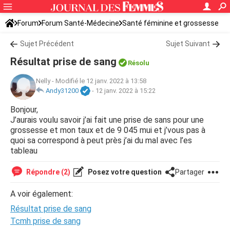
Forum
Forum Santé-Médecine
Santé féminine et grossesse
Ovulation
Sujet Précédent
Sujet Suivant
Résultat prise de sang
Résolu
Nelly
-
Modifié le 12 janv. 2022 à 13:58
Andy31200
-
12 janv. 2022 à 15:22
Bonjour,
J’aurais voulu savoir j’ai fait une prise de sans pour une
grossesse et mon taux et de 9 045 mui et j’vous pas à
quoi sa correspond à peut près j’ai du mal avec l’es
tableau
Répondre (2)
Posez votre question
Partager
A voir également:
Résultat prise de sang
Tcmh prise de sang