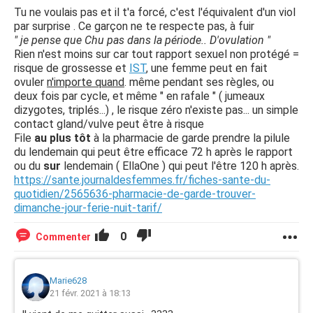
Tu ne voulais pas et il t'a forcé, c'est l'équivalent d'un viol
par surprise . Ce garçon ne te respecte pas, à fuir
" je pense que Chu pas dans la période.. D'ovulation "
Rien n'est moins sur car tout rapport sexuel non protégé =
risque de grossesse et
IST
, une femme peut en fait
ovuler
n'importe quand
. même pendant ses règles, ou
deux fois par cycle, et même " en rafale " ( jumeaux
dizygotes, triplés...) , le risque zéro n'existe pas... un simple
contact gland/vulve peut être à risque
File
au plus tôt
à la pharmacie de garde prendre la pilule
du lendemain qui peut être efficace 72 h après le rapport
ou du
sur
lendemain ( EllaOne ) qui peut l'être 120 h après.
https://sante.journaldesfemmes.fr/fiches-sante-du-
quotidien/2565636-pharmacie-de-garde-trouver-
dimanche-jour-ferie-nuit-tarif/
0
Commenter
Marie628
21 févr. 2021 à 18:13