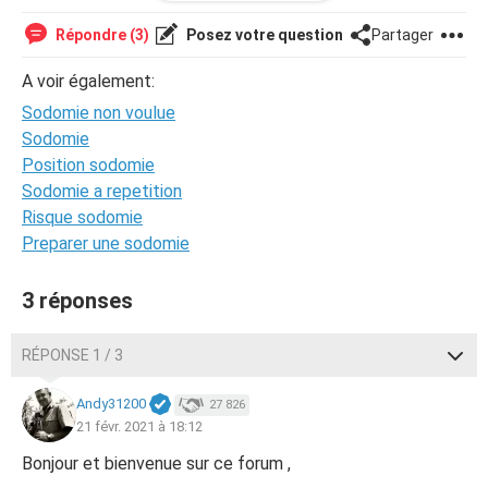
appeler ça forcer ou non.. J'hesite.. Mais en aucun cas..
J'ai dis oui. Ni non. Est ce que j'ai de grand risque ? Tant
Répondre (3)
Posez votre question
Partager
donné que il n'a pas Éjaculé et qui ses retirer de suite car
j'ai dis stop, tant donné que c'était hier et que je pense
A voir également:
que Chu pas dans la période.. D'ovulation mes règles sont
Sodomie non voulue
dans 7 jours. Merci de me répondre svp je suis perdu et je
suis très stressé.. ????À L'AIDE ????
Sodomie
Position sodomie
Sodomie a repetition
Risque sodomie
Preparer une sodomie
3 réponses
RÉPONSE 1 / 3
Andy31200
27 826
21 févr. 2021 à 18:12
Bonjour et bienvenue sur ce forum ,