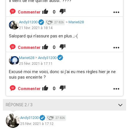
Il vient de me quitter aussi.. ????
0
Commenter
Andy31200
>
Marie628
27 826
21 févr. 2021 à 18:14
Salopard qui n'assure pas en plus..;-(
0
Commenter
Marie628
>
Andy31200
25 févr. 2021 à 17:11
Excusé moi me voici, donc si j'ai eu mes règles hier je ne
suis pas enceinte ?
0
Commenter
RÉPONSE 2 / 3
Andy31200
27 826
25 févr. 2021 à 17:12