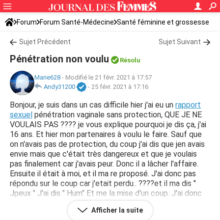
Forum
Forum Santé-Médecine
Santé féminine et grossesse
Tomber enceinte
Sujet Précédent
Sujet Suivant
Pénétration non voulu
Résolu
Marie628
-
Modifié le 21 févr. 2021 à 17:57
Andy31200
-
25 févr. 2021 à 17:16
Bonjour, je suis dans un cas difficile hier j'ai eu un
rapport
sexuel
pénétration vaginale sans protection, QUE JE NE
VOULAIS PAS ???? je vous explique pourquoi je dis ça, j'ai
16 ans. Et hier mon partenaires à voulu le faire. Sauf que
on n'avais pas de protection, du coup j'ai dis que jen avais
envie mais que c'était très dangereux et que je voulais
pas finalement car j'avais peur. Donc il a lâcher l'affaire.
Ensuite il était à moi, et il ma re proposé. J'ai donc pas
répondu sur le coup car j'etait perdu.. ????et il ma dis "
Jpeux " J'ai dis " Hum" Et me la mise d'un coup. J'ai donc
immédiatement dis de se retirer et d'arrêter car j'avais
Afficher la suite
trop mal et c'était dangereux ! Je sais pas.. Si on peut