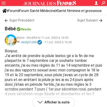
Forum
Forum Santé-Médecine
Santé féminine et grossesse
Tomber enceinte
Sujet Précédent
Sujet Suivant
Bébé
Résolu
Marie
-
Modifié le 11 oct. 2020 à 16:05
Andy31200
-
11 oct. 2020 à 16:45
Bonjour,
J'ai arrêté de prendre la pilule leeloo gé a la fin de ma
plaquette le 7 septembre car je souhaite tomber
enceinte, j'ai eu mes règles du 11 au 14 septembre et puis
j'ai eu des rapports sexuel avec mon compagnon le 18 le
19 et le 20 septembre, sous pilule j'avais un cycle de 28
jours et en arrêtant la pilule je les ai eu 24 jours après
donc j'étais en période fertile, j'ai eu mes règles le 5
octobre pendant 7 jours ( 1er jour sécrétion rosé, pendant
4 jours sécrétion rouge liquide et abondantes et les 2
derniers jours sécrétion légèreet brune ), j'ai fais un test
Afficher la suite
sanguin le 6 octobre mais il était négatif, est ce possible