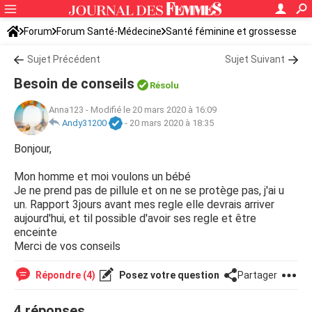
Forum
Forum Santé-Médecine
Santé féminine et grossesse
Tomber enceinte
Sujet Précédent
Sujet Suivant
Besoin de conseils
Résolu
Anna123
-
Modifié le 20 mars 2020 à 16:09
Andy31200
-
20 mars 2020 à 18:35
Bonjour,
Mon homme et moi voulons un bébé
Je ne prend pas de pillule et on ne se protège pas, j'ai u
un. Rapport 3jours avant mes regle elle devrais arriver
aujourd'hui, et til possible d'avoir ses regle et être
enceinte
Merci de vos conseils
Répondre (4)
Posez votre question
Partager
4 réponses