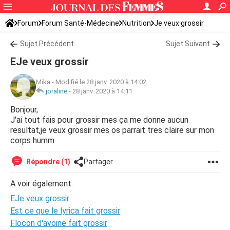
Forum
Forum Santé-Médecine
Nutrition
Je veux grossir
Sujet Précédent
Sujet Suivant
EJe veux grossir
Mika
-
Modifié le 28 janv. 2020 à 14:02
joraline
-
28 janv. 2020 à 14:11
Bonjour,
J'ai tout fais pour grossir mes ça me donne aucun
resultat,je veux grossir mes os parrait tres claire sur mon
corps humm
Répondre (1)
Partager
A voir également:
EJe veux grossir
Est ce que le lyrica fait grossir
Flocon d'avoine fait grossir