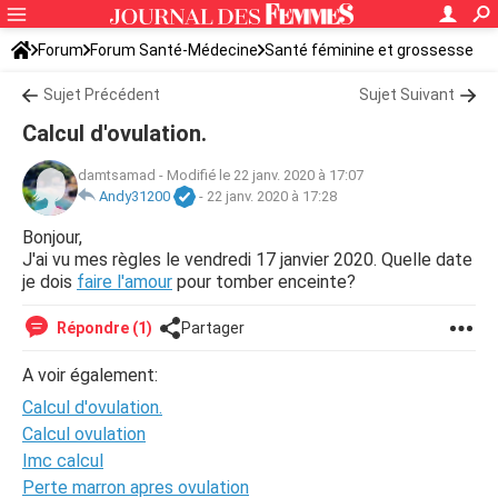
Forum
Forum Santé-Médecine
Santé féminine et grossesse
Ovulation
Sujet Précédent
Sujet Suivant
Calcul d'ovulation.
damtsamad
-
Modifié le 22 janv. 2020 à 17:07
Andy31200
-
22 janv. 2020 à 17:28
Bonjour,
J'ai vu mes règles le vendredi 17 janvier 2020. Quelle date
je dois
faire l'amour
pour tomber enceinte?
Répondre (1)
Partager
A voir également:
Calcul d'ovulation.
Calcul ovulation
Imc calcul
Perte marron apres ovulation