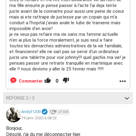
ma fille ensuite je pense passer à l'acte l'ai deja tente
juste avant de la connaitre pour aussi une peine de coeur
mais ai ete rattrape de justesse par un copain qui m'a
conduit a l'hopital j'avais avale le tube de tranxene mais
impossible d'en avoir!
je ne veux pas refaire ma vie sans ma femme actuelle
n'en ai plus la force moralement, je suis seul a faire
toutes les demarches administratives de la vie familiale,
et financieres! elle ne sait pas se servir d'un ordinateur
juste une tablette pour voir johnny!!! quel gachis ma vie! je
pensais passer une retraite tranquille en martinique avec
elle !! nous devions y aller le 25 fevrier mais !!!!!
0
Commenter
RÉPONSE 2 / 3
Andy31200
27 828
19 janv. 2020 à 08:52
Bonjour,
Désolé, j'ai du me déconnecter hier.