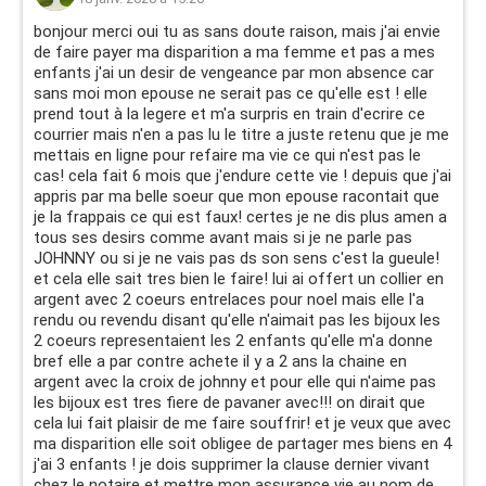
bonjour merci oui tu as sans doute raison, mais j'ai envie
de faire payer ma disparition a ma femme et pas a mes
enfants j'ai un desir de vengeance par mon absence car
sans moi mon epouse ne serait pas ce qu'elle est ! elle
prend tout à la legere et m'a surpris en train d'ecrire ce
courrier mais n'en a pas lu le titre a juste retenu que je me
mettais en ligne pour refaire ma vie ce qui n'est pas le
cas! cela fait 6 mois que j'endure cette vie ! depuis que j'ai
appris par ma belle soeur que mon epouse racontait que
je la frappais ce qui est faux! certes je ne dis plus amen a
tous ses desirs comme avant mais si je ne parle pas
JOHNNY ou si je ne vais pas ds son sens c'est la gueule!
et cela elle sait tres bien le faire! lui ai offert un collier en
argent avec 2 coeurs entrelaces pour noel mais elle l'a
rendu ou revendu disant qu'elle n'aimait pas les bijoux les
2 coeurs representaient les 2 enfants qu'elle m'a donne
bref elle a par contre achete il y a 2 ans la chaine en
argent avec la croix de johnny et pour elle qui n'aime pas
les bijoux est tres fiere de pavaner avec!!! on dirait que
cela lui fait plaisir de me faire souffrir! et je veux que avec
ma disparition elle soit obligee de partager mes biens en 4
j'ai 3 enfants ! je dois supprimer la clause dernier vivant
chez le notaire et mettre mon assurance vie au nom de