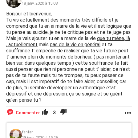
faire souffrir car mon epouse ne se proccupe pas de mon
18 janv. 2020 à 15:08
moral seul celui de 2 de ses enfants compte et j'ai la
Bonjour et bienvenue,
nette impression qu'elle se prepare une nouvelle vie ds
Tu vis actuellement des moments très difficile et je
mon dos je n'ai pas la reponse que je cherchais ds sa
comprend que tu en ai marre de la vie et il est logique que
famille et les proches n'en ont que faire je ne reponds
tu pense au suicide, je ne te critique pas et ne te juge pas.
plus au telephone je me coupe de tous ceux qui se
Mais je vais ajouter tu en a marre de la vie
que tu mène, là
servaient de moi tous ingrats c'est cela l'humain !!! je n'ai
, actuellement
mais
pas de la vie en général
et ta
pas pu me procurer de tranxene 50 ds les pharmacies a
souffrance t' empêche de réaliser que ta vie future peut
part cela quoi d'autre? merci
t' amener plein de moments de bonheur, ( pas maintenant
bien sur, dans quelques temps ) cette souffrance te fait
aussi penser que rien ni personne ne peut t' aider, ce n'est
pas de ta faute mais tu te trompes, tu peux passer ce
cap, mais il est impératif de te faire aider, conseiller, car
de plus, tu semble développer un authentique état
dépressif et une dépression, ça se soigne et se guérit
qu'en pense tu ?
3
Commenter
fanfan
18 janv. 2020 à 15:26