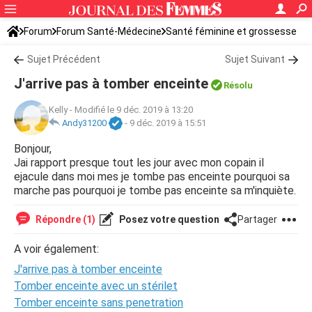
Forum
Forum Santé-Médecine
Santé féminine et grossesse
Tomber enceinte
Sujet Précédent
Sujet Suivant
J'arrive pas à tomber enceinte
Résolu
Kelly
-
Modifié le 9 déc. 2019 à 13:20
Andy31200
-
9 déc. 2019 à 15:51
Bonjour,
Jai rapport presque tout les jour avec mon copain il
ejacule dans moi mes je tombe pas enceinte pourquoi sa
marche pas pourquoi je tombe pas enceinte sa m'inquiète.
Répondre (1)
Posez votre question
Partager
A voir également:
J'arrive pas à tomber enceinte
Tomber enceinte avec un stérilet
Tomber enceinte sans penetration