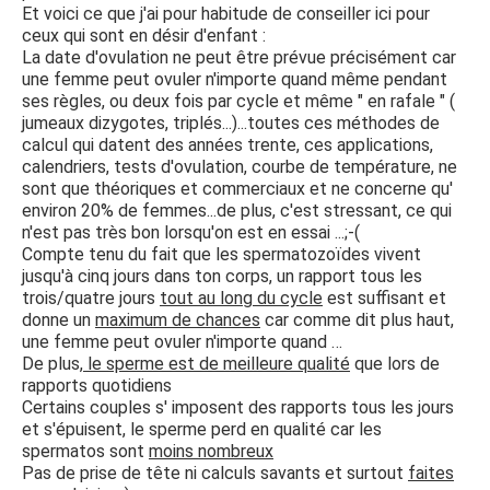
Et voici ce que j'ai pour habitude de conseiller ici pour
ceux qui sont en désir d'enfant :
La date d'ovulation ne peut être prévue précisément car
une femme peut ovuler n'importe quand même pendant
ses règles, ou deux fois par cycle et même " en rafale " (
jumeaux dizygotes, triplés...)...toutes ces méthodes de
calcul qui datent des années trente, ces applications,
calendriers, tests d'ovulation, courbe de température, ne
sont que théoriques et commerciaux et ne concerne qu'
environ 20% de femmes...de plus, c'est stressant, ce qui
n'est pas très bon lorsqu'on est en essai ...;-(
Compte tenu du fait que les spermatozoïdes vivent
jusqu'à cinq jours dans ton corps, un rapport tous les
trois/quatre jours
tout au long du cycle
est suffisant et
donne un
maximum de chances
car comme dit plus haut,
une femme peut ovuler n'importe quand …
De plus,
le sperme est de meilleure qualité
que lors de
rapports quotidiens
Certains couples s' imposent des rapports tous les jours
et s'épuisent, le sperme perd en qualité car les
spermatos sont
moins nombreux
Pas de prise de tête ni calculs savants et surtout
faites