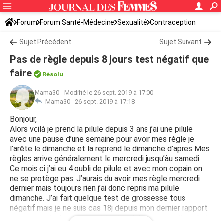
Forum
Forum Santé-Médecine
Sexualité
Contraception
Sujet Précédent
Sujet Suivant
Pas de règle depuis 8 jours test négatif que
faire
Résolu
Mama30
-
Modifié le 26 sept. 2019 à 17:00
Mama30 -
26 sept. 2019 à 17:18
Bonjour,
Alors voilà je prend la pilule depuis 3 ans j’ai une pilule
avec une pause d’une semaine pour avoir mes règle je
l’arête le dimanche et la reprend le dimanche d’apres Mes
règles arrive généralement le mercredi jusqu’àu samedi.
Ce mois ci j’ai eu 4 oubli de pilule et avec mon copain on
ne se protège pas. J’aurais du avoir mes règle mercredi
dernier mais toujours rien j’ai donc repris ma pilule
dimanche. J’ai fait quelque test de grossesse tous
négatif mais je ne suis cas 18j depuis mon dernier rapport
non protegé et avec un oublie de pilule ce jour même. Est