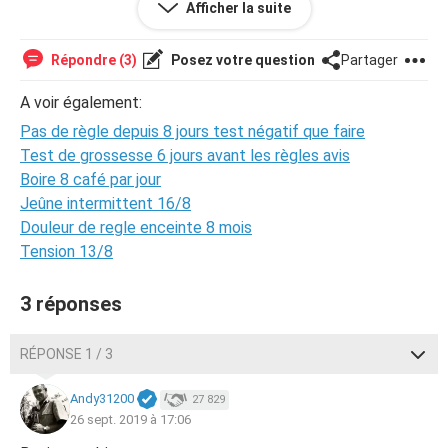
Afficher la suite
ce possible d’être enceinte même si hier j’ai fait un test
et qu’il était négatif ? Il faut savoir aussi qu’en 3 ans de
pilule j’ai toujours eu mes règle desfois j’ai 1 jours de
Répondre (3)
Posez votre question
Partager
retard mais pas plus je suis assez bien règle.
A voir également:
Pas de règle depuis 8 jours test négatif que faire
Test de grossesse 6 jours avant les règles avis
Boire 8 café par jour
Jeûne intermittent 16/8
Douleur de regle enceinte 8 mois
Tension 13/8
3 réponses
RÉPONSE 1 / 3
Andy31200
27 829
26 sept. 2019 à 17:06