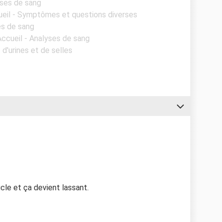
yses de sang
ueil - Symptômes et questions diverses
es de sang
Accueil - Analyses de sang
 d'urines et de selles
le et ça devient lassant.