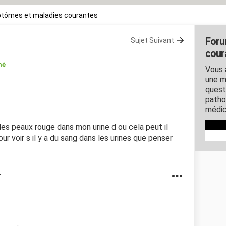
tômes et maladies courantes
Foru
Sujet Suivant
cour
mé
Vous 
une m
quest
patho
médic
des peaux rouge dans mon urine d ou cela peut il
our voir s il y a du sang dans les urines que penser
r