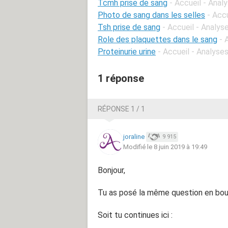
Tcmh prise de sang
- Accueil - Anal
Photo de sang dans les selles
- Acc
Tsh prise de sang
- Accueil - Analys
Role des plaquettes dans le sang
- 
Proteinurie urine
- Accueil - Analyses
1 réponse
RÉPONSE 1 / 1
joraline
9 915
Modifié le 8 juin 2019 à 19:49
Bonjour,
Tu as posé la même question en bouc
Soit tu continues ici :