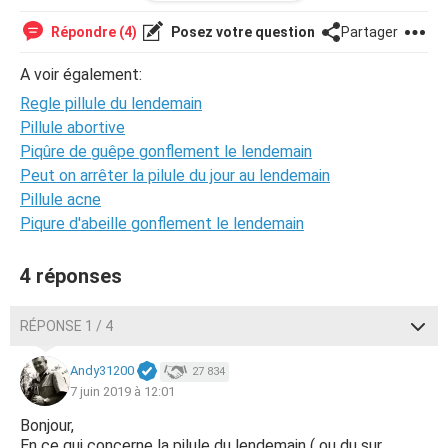
Que dois je faire?
Répondre (4)
Posez votre question
Partager
A voir également:
Regle pillule du lendemain
Pillule abortive
Piqûre de guêpe gonflement le lendemain
Peut on arrêter la pilule du jour au lendemain
Pillule acne
Piqure d'abeille gonflement le lendemain
4 réponses
RÉPONSE 1 / 4
Andy31200
27 834
7 juin 2019 à 12:01
Bonjour,
En ce qui concerne la pilule du lendemain ( ou du sur