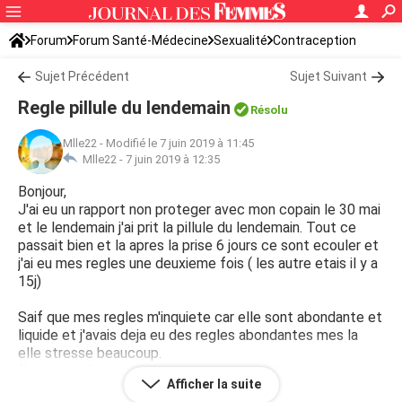
Forum
Forum Santé-Médecine
Sexualité
Contraception
Sujet Précédent
Sujet Suivant
Regle pillule du lendemain
Résolu
Mlle22
-
Modifié le 7 juin 2019 à 11:45
Mlle22 -
7 juin 2019 à 12:35
Bonjour,
J'ai eu un rapport non proteger avec mon copain le 30 mai
et le lendemain j'ai prit la pillule du lendemain. Tout ce
passait bien et la apres la prise 6 jours ce sont ecouler et
j'ai eu mes regles une deuxieme fois ( les autre etais il y a
15j)
Saif que mes regles m'inquiete car elle sont abondante et
liquide et j'avais deja eu des regles abondantes mes la
elle stresse beaucoup.
(Le jour ou j'ai eu mes regles etait le jour de mon
Afficher la suite
ovulation)