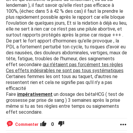
lendemain ), il faut savoir qu'elle n'est pas efficace à
100%, (échec dans 5 à 42 % des cas) il faut la prendre le
plus rapidement possible après le rapport car elle bloque
l'ovulation de quelques jours, Et si la nidation à déjà eu lieu,
elle ne sert à rien car ce n'est pas une pilule abortive, et
surtout rapports protégés après la prise car risque +++ .
De part le fort apport d’hormones qu'elle provoque , la
PDL a fortement perturbé ton cycle, tu risques d'avoir eu
des nausées, des douleurs abdominales, vertiges, maux de
tête, fatigue, troubles de l'humeur, des saignements
effet secondaire
qui n'étaient pas forcément tes règles
Ces effets indésirables ne sont pas tous systématiques
Certaines femmes les ont tous au taquet, d'autres ne
ressentent rien et cela ne signifie pas qu'il n'y a pas
efficacité
Faire
impérativement
un dosage des bétaHCG ( test de
grossesse par prise de sang ) 3 semaines après la prise
même si tu as tes règles entre temps ou saignements
effet secondaire.
0
Commenter