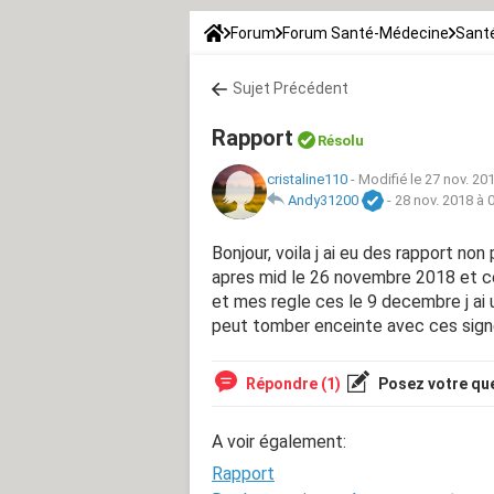
Forum
Forum Santé-Médecine
Santé
Sujet Précédent
Rapport
Résolu
cristaline110
-
Modifié le 27 nov. 20
Andy31200
-
28 nov. 2018 à 
Bonjour, voila j ai eu des rapport no
apres mid le 26 novembre 2018 et ce 
et mes regle ces le 9 decembre j ai 
peut tomber enceinte avec ces sig
Répondre (1)
Posez votre qu
A voir également:
Rapport