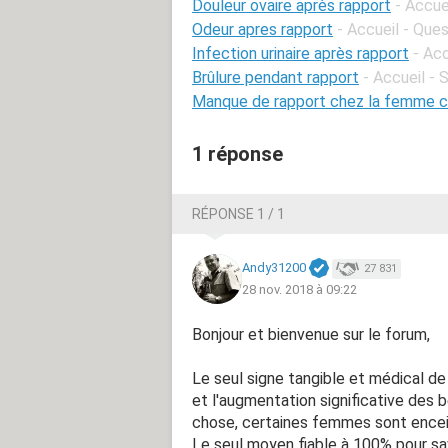
Douleur ovaire après rapport
- Accue
Odeur apres rapport
- Accueil - Que
Infection urinaire après rapport
- Acc
Brûlure pendant rapport
- Accueil - 
Manque de rapport chez la femme 
1 réponse
RÉPONSE 1 / 1
Andy31200
27 831
28 nov. 2018 à 09:22
Bonjour et bienvenue sur le forum,
Le seul signe tangible et médical d
et l'augmentation significative des 
chose, certaines femmes sont encein
Le seul moyen
fiable
à 100% pour sav