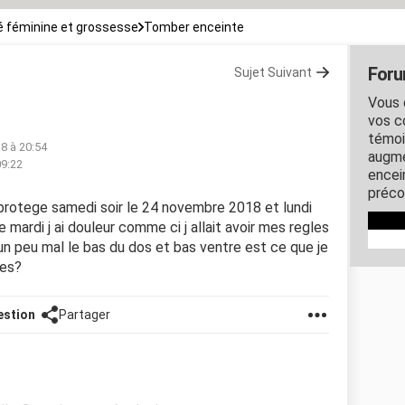
 féminine et grossesse
Tomber enceinte
Foru
Sujet Suivant
Vous 
vos c
témoi
18 à 20:54
augme
09:22
encein
préco
n protege samedi soir le 24 novembre 2018 et lundi
mardi j ai douleur comme ci j allait avoir mes regles
un peu mal le bas du dos et bas ventre est ce que je
nes?
estion
Partager