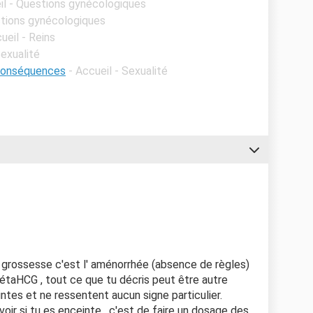
il - Questions gynécologiques
stions gynécologiques
ueil - Reins
Sexualité
conséquences
- Accueil - Sexualité
e grossesse c'est l' aménorrhée (absence de règles)
bétaHCG , tout ce que tu décris peut être autre
tes et ne ressentent aucun signe particulier.
oir si tu es enceinte , c'est de faire un dosage des