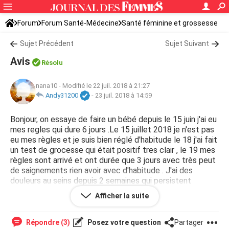
Forum
Forum Santé-Médecine
Santé féminine et grossesse
Tomber enceinte
Sujet Précédent
Sujet Suivant
Avis
Résolu
nana10
-
Modifié le 22 juil. 2018 à 21:27
Andy31200
-
23 juil. 2018 à 14:59
Bonjour, on essaye de faire un bébé depuis le 15 juin j'ai eu
mes regles qui dure 6 jours .Le 15 juillet 2018 je n'est pas
eu mes règles et je suis bien réglé d'habitude le 18 j'ai fait
un test de grocesse qui était positif tres clair , le 19 mes
règles sont arrivé et ont durée que 3 jours avec très peut
de saignements rien avoir avec d'habitude . J'ai des
douleurs au seins depuis 2 semaines qui persistent
bientôt je fais des analyses j'aimerais avoir des avis s'il
Afficher la suite
vous plaît pourrais t-il que je suis enceinte?
Répondre (3)
Posez votre question
Partager