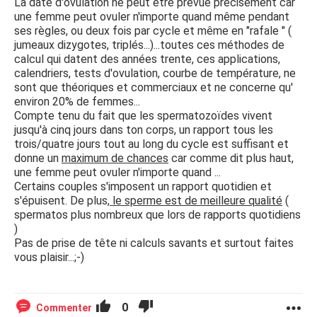
La date d'ovulation ne peut être prévue précisément car
une femme peut ovuler n'importe quand même pendant
ses règles, ou deux fois par cycle et même en "rafale " (
jumeaux dizygotes, triplés...)...toutes ces méthodes de
calcul qui datent des années trente, ces applications,
calendriers, tests d'ovulation, courbe de température, ne
sont que théoriques et commerciaux et ne concerne qu'
environ 20% de femmes...
Compte tenu du fait que les spermatozoïdes vivent
jusqu'à cinq jours dans ton corps, un rapport tous les
trois/quatre jours tout au long du cycle est suffisant et
donne un
maximum de chances
car comme dit plus haut,
une femme peut ovuler n'importe quand ...
Certains couples s'imposent un rapport quotidien et
s'épuisent. De plus,
le sperme est de meilleure qualité
(
spermatos plus nombreux que lors de rapports quotidiens
)
Pas de prise de tête ni calculs savants et surtout faites
vous plaisir...;-)
0
Commenter