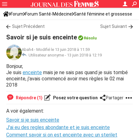
Forum
Forum Santé-Médecine
Santé féminine et grossesse
Tomber enceinte
Sujet Précédent
Sujet Suivant
Savoir si je suis enceinte
Résolu
Abah4
-
Modifié le 13 juin 2018 à 11:59
Utilisateur anonyme -
13 juin 2018 à 12:19
Bonjour,
Je suis
enceinte
mais je ne sais pas quand je suis tombé
enceinte, j'avais commencé avoir mes règles le 02 mai
2018
Répondre (1)
Posez votre question
Partager
A voir également:
Savoir si je suis enceinte
J'ai eu des regles abondante et je suis enceinte
Comment savoir si on est enceinte avec un sterilet