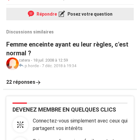
Répondre
Posez votre question
Discussions similaires
Femme enceinte ayant eu leur règles, c'est
normal ?
catera
-
18 juil. 2008 à 12:59
p.horde
-
7 déc. 2018 à 19:34
22 réponses
DEVENEZ MEMBRE EN QUELQUES CLICS
Connectez-vous simplement avec ceux qui
partagent vos intérêts