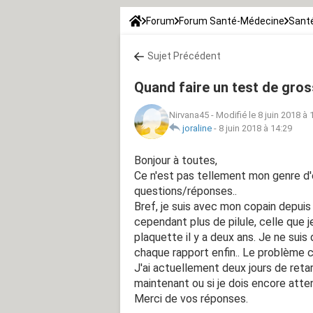
Forum
Forum Santé-Médecine
Santé
Sujet Précédent
Quand faire un test de gro
Nirvana45
-
Modifié le 8 juin 2018 à 
joraline
-
8 juin 2018 à 14:29
Bonjour à toutes,
Ce n'est pas tellement mon genre d'écr
questions/réponses..
Bref, je suis avec mon copain depuis 
cependant plus de pilule, celle que je
plaquette il y a deux ans. Je ne suis 
chaque rapport enfin.. Le problème c
J'ai actuellement deux jours de retard
maintenant ou si je dois encore atte
Merci de vos réponses.