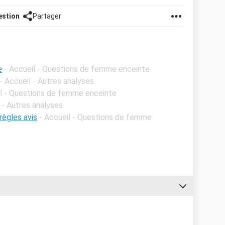
estion
Partager
e
- Accueil - Questions de femme enceinte
- Accueil - Autres analyses
il - Questions de femme enceinte
 - Autres analyses
règles avis
- Accueil - Questions de femme