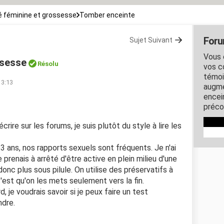
 féminine et grossesse
Tomber enceinte
Foru
Sujet Suivant
Vous 
ssesse
Résolu
vos c
témoi
13:13
augme
encein
préco
ire sur les forums, je suis plutôt du style à lire les
3 ans, nos rapports sexuels sont fréquents. Je n'ai
 prenais à arrêté d'être active en plein milieu d'une
donc plus sous pilule. On utilise des préservatifs à
'est qu'on les mets seulement vers la fin.
, je voudrais savoir si je peux faire un test
ndre.