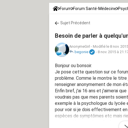
Forum
Forum Santé-Médecine
Psych
Sujet Précédent
Besoin de parler à quelqu'u
AnonymeGirl
-
Modifié le 8 nov. 201
begonie
-
8 nov. 2015 à 21:1
Bonjour ou bonsoir.
Je pose cette question sur ce forum
problème. Comme le montre le titre j
renseigner anonymement de mon éta
Enfin bref, j'ai 16 ans et j'aimerai q
voudrais pas que mes parents soient a
exemple à la psychologue du lycée el
pour voir si je dois effectivement en 
espèces de symptômes etc mais rien s
comment je pourrais parler à une ps