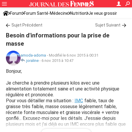
Forum
Forum Santé-Médecine
Nutrition
Je veux grossir
Sujet Précédent
Sujet Suivant
Besoin d'informations pour la prise de
masse
amoda-adoma
-
Modifié le 6 nov. 2015 à 00:31
joraline
-
6 nov. 2015 à 10:47
Bonjour,
Je cherche à prendre plusieurs kilos avec une
alimentation totalement saine et une activité physique
régulière et prononcée.
Pour vous détailler ma situation :
IMC
faible, taux de
graisse très faible, masse osseuse légèrement faible,
récente fonte musculaire et graisse viscérale + ventre
gonflé... Excusez-moi pour les détails. J'essaie depuis
plusieurs mois et j'ai déjà eu un IMC encore plus faible que
mon IMC actuel mais j'ai peur de reprendre une partie de