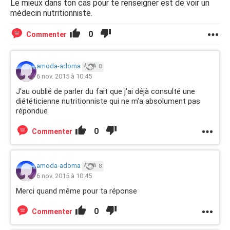
dépasser les 2g ? Est ce utile de dépasser les deux
Le mieux dans ton cas pour te renseigner est de voir un
grammes ?
médecin nutritionniste.
Quels compléments alimentaires (je les chercherait en
0
Commenter
naturel et bon pour la santé au possible, les cuisinerai si il
le faut) je pourrais prendre et à quels moments ?
amoda-adoma
8
Et enfin ma dernière question : les fibres liposolubles vont
6 nov. 2015 à 10:45
réduire la quantité de lipides que j'absorbe, faut il donc
J'au oublié de parler du fait que j'ai déjà consulté une
consommer plus de lipides?
diététicienne nutritionniste qui ne m'a absolument pas
répondue
Merci
0
Commenter
amoda-adoma
8
6 nov. 2015 à 10:45
Merci quand même pour ta réponse
0
Commenter