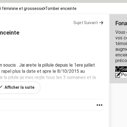
 féminine et grossesse
Tomber enceinte
Foru
Sujet Suivant
enceinte
Vous 
vos c
témoi
augme
encein
préco
soucis . Jai arete la pillule depuis le 1ere juillet
Su
 rapel plus la date et apre le 8/10/2015 au
Po
la pilule jai mes regle tous les 3 semaines et la
a tête qui tourne et j'ai chaud je voulais si je suis
Afficher la suite
 un teste de grossesse merci