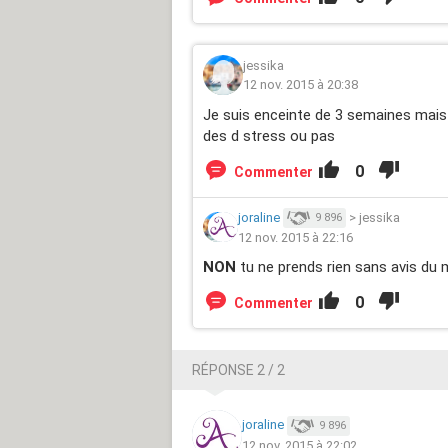
jessika
12 nov. 2015 à 20:38
Je suis enceinte de 3 semaines mais 
des d stress ou pas
0
Commenter
joraline
>
jessika
9 896
12 nov. 2015 à 22:16
NON
tu ne prends rien sans avis du 
0
Commenter
RÉPONSE 2 / 2
joraline
9 896
12 nov. 2015 à 22:02