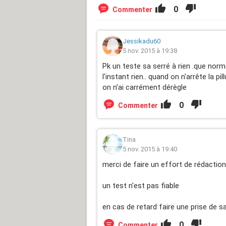
0
Commenter
Jessikadu60
5 nov. 2015 à 19:38
Pk un teste sa serré à rien .que nor
l'instant rien.. quand on n'arrête la pi
on n'ai carrément dérègle
0
Commenter
Tina
5 nov. 2015 à 19:40
merci de faire un effort de rédacti
un test n'est pas fiable
en cas de retard faire une prise de s
0
Commenter