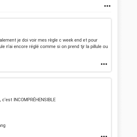
malement je doi voir mes règle c week end et pour
llule n'ai encore réglé comme si on prend tjr la pillule ou
on, c'est INCOMPRÉHENSIBLE
ang