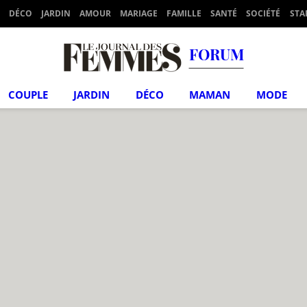
DÉCO
JARDIN
AMOUR
MARIAGE
FAMILLE
SANTÉ
SOCIÉTÉ
STA
FORUM
COUPLE
JARDIN
DÉCO
MAMAN
MODE