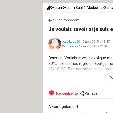
Forum
Forum Santé-Médecine
Santé
Sujet Précédent
Je voulais savoir si je suis 
Jessikadu60
-
5 nov. 2015 à 18:47
joraline
-
12 nov. 2015 à 22:16
Bonsoir . Voulais je vous explique mon 
2015. Jai eu mes regle en aout je me
12/10/2015 et normal quand je prenai 
depuis le 12/10/2015 j'ai rien et j'ai l
enceinte ou pas . Ou je suis acheté
Répondre (2)
Partager
A voir également: