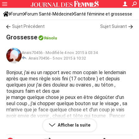
Forum
Forum Santé-Médecine
Santé féminine et grossesse
Sujet Précédent
Sujet Suivant
Grossesse
Résolu
Anais70456
-
Modifié le 4 nov. 2015 à 03:34
Anais70456 -
5 nov. 2015 à 10:32
Bonjour, j'ai eu un rapport avec mon copain le lendemain
après que mes règle sois fini (17 octobre ) et depuis
quelques jour j'ai des douleur au ovaires , au téton ,
toujours faim et des que
je mange quelque chose je peux en être dégoûter d'un
seul coup , j'ai chopper quelque bouton sur le visage , sa
m'arrive que je face quelque chose et d'un coup je vais
avoir envie de vomir , chaud et tête qui tourne . Pencer
vous qu'il est possible que je sois enceinte ? Merci de vos
Afficher la suite
réponse .